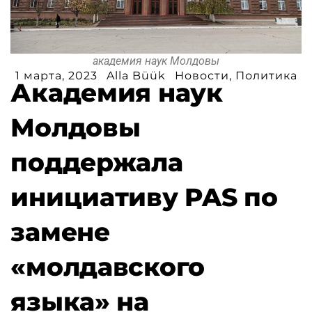
академия наук Молдовы
1 марта, 2023
Alla Büük
Новости
,
Политика
Академия наук
Молдовы
поддержала
инициативу PAS по
замене
«молдавского
языка» на