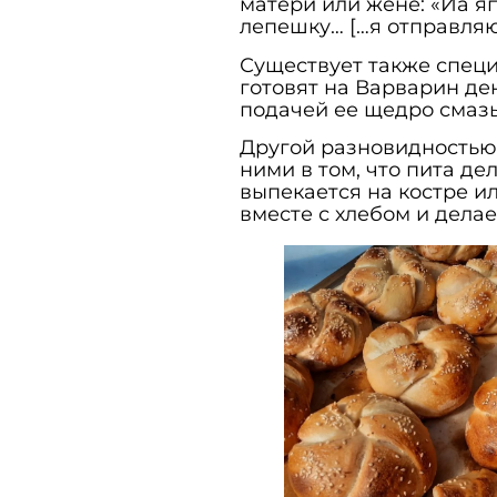
матери или жене: «Йа яп
лепешку… […я отправляюс
Существует также специ
готовят на Варварин ден
подачей ее щедро смаз
Другой разновидностью
ними в том, что пита де
выпекается на костре ил
вместе с хлебом и делае