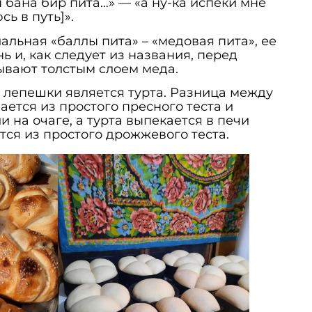
 бана бир пита…» — «а ну-ка испеки мне
ь в путь]».
альная «баллы пита» – «медовая пита», ее
ь и, как следует из названия, перед
ывают толстым слоем меда.
 лепешки является турта. Разница между
лается из простого пресного теста и
и на очаге, а турта выпекается в печи
тся из простого дрожжевого теста.