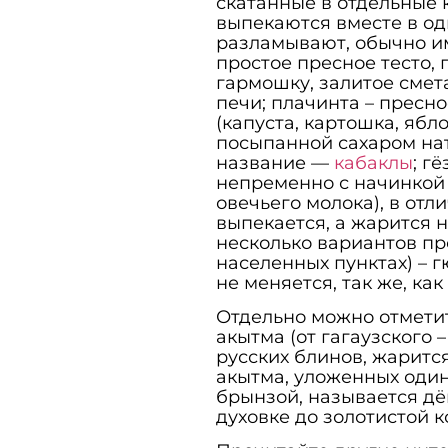
скатанные в отдельные к
выпекаются вместе в одн
разламывают, обычно и
простое пресное тесто,
гармошку, залитое смет
печи; плачинта – пресн
(капуста, картошка, ябло
посыпанной сахаром нат
название —
кабаклы
; г
непременно с начинкой 
овечьего молока), в отл
выпекается, а жарится н
несколько вариантов пр
населенных пунктах) – гю
не меняется, так же, ка
Отдельно можно отметит
акытма (от гагаузского 
русских блинов, жаритс
акытма, уложенных один
брынзой, называется дё
духовке до золотистой к