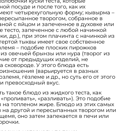
олобочки куски теста, которые
ой посуде и после того, как их
меют четырехугольную форму; кывырма –
 пересыпанное творогом, собранное в
аной с яйцом и запеченное в духовке или
ое тесто, запеченное с любой начинкой
ки, др.), при этом плачинта с начинкой из
ертой тыквы имеет свое собственное
ёзлемя – подобие плоских пирожков
из овечьей брынзы или нура (творог из
ичие от предыдущих изделий, не
а сковороде. У этого блюда есть
оизношения (варьируется в разных
злемя, гёзлеме и др., но суть его от этого
к и превосходный вкус.
ь такое блюдо из жидкого теста, как
– «проливать», «разливать»). Это подобие
я на топленом жире. Блюдо из этих самых
 на другой и пересыпанных творогом или
щемя, оно затем запекается в печи или
орочки.