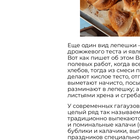
Еще один вид лепешки –
дрожжевого теста и явл
Вот как пишет об этом 
полевых работ, когда вс
хлебов, тогда из смеси
делают кислое тесто, от
выметают начисто, посып
разминают в лепешку; а
листьями хрена и сгреба
У современных гагаузов,
целый ряд так называем
традиционно выпекаютс
и поминальные калачи (г
бублики и калачики, в
праздников специально 