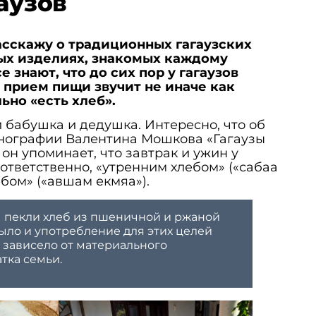
аузов
асскажу о традиционных гагаузских
ых изделиях, знакомых каждому
се знают, что до сих пор у гагаузов
 прием пищи звучит не иначе как
ьно «есть хлеб».
и бабушка и дедушка. Интересно, что об
онографии Валентина Мошкова «Гагаузы
 он упоминает, что завтрак и ужин у
оответственно, «утренним хлебом» («сабаа
бом» («авшам екмяа»).
 пекли хлеб из пшеничной и ржаной
было и употребление для этих целей
ё зависело от материального
тка семьи.