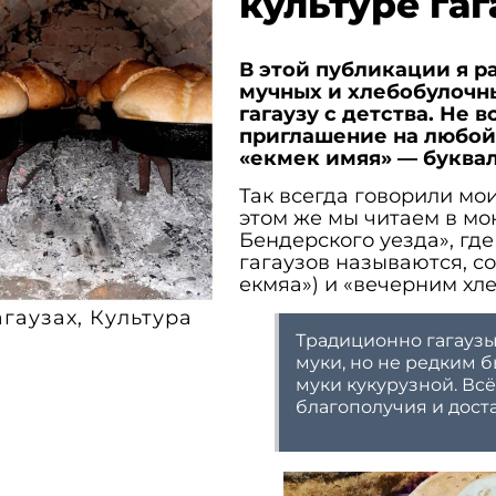
культуре гаг
В этой публикации я р
мучных и хлебобулочн
гагаузу с детства. Не в
приглашение на любой
«екмек имяя» — буквал
Так всегда говорили мо
этом же мы читаем в м
Бендерского уезда», где
гагаузов называются, с
екмяа») и «вечерним хле
агаузах
,
Культура
Традиционно гагаузы
муки, но не редким 
муки кукурузной. Вс
благополучия и доста