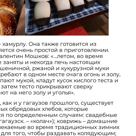
 хамурлу. Она также готовится из
яется очень простой в приготовлении.
Валентин Мошков: «…летом, во время
е заняты и некогда печь настоящих
 пшеничной, ржаной и кукурузной муки
гребают в одном месте очага огонь и золу,
ают мукой, кладут кусок кислого теста и
 затем тесто прикрывают сверху
ют на него золу и уголья».
 как и у гагаузов прошлого, существует
ых обрядовых хлебов, которые
я по определенным случаям: свадебные
агаузск. – «колач»); коврижь – домашние
ыпекаемые во время традиционных зимних
для того, чтобы раздавать колядующим;