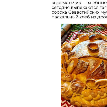
кыркметьчик — хлебные 
сегодня выпекаются гаг
сорока Севастийских му
пасхальный хлеб из дро