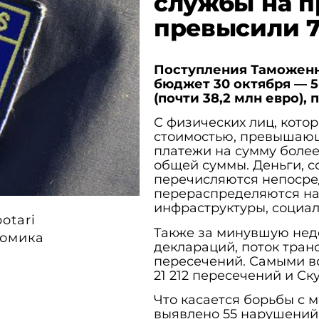
службы на 
превысили 7
Поступления Таможенн
бюджет 30 октября — 5
(почти 38,2 млн евро),
С физических лиц, кото
стоимостью, превышающ
платежи на сумму более 
общей суммы. Деньги, с
перечисляются непосре
перераспределяются на
инфраструктуры, социаль
otari
Также за минувшую нед
омика
деклараций, поток транс
пересечений. Самыми в
21 212 пересечений и Ску
Что касается борьбы с 
выявлено 55 нарушений