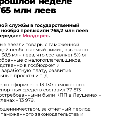
прошлой неделе
65 млн леев
ой службы в государственный
 ноября превысили 765,2 млн леев
 передает
Молдпрес
.
рые ввезли товары с таможенной
ей необлагаемый лимит, взысканы
38,5 млн леев, что составляет 5% от
обранные с налогоплательщиков,
дственно в госбюджет и
 заработную плату, развитие
ные проекты и т. д.
елю оформлено 13 130 таможенных
портных средств составил 77 813
остребованными были КПП в Леушенах –
ленах – 13 979.
мошенничеством, за отчетный период
 таможенного законодательства и