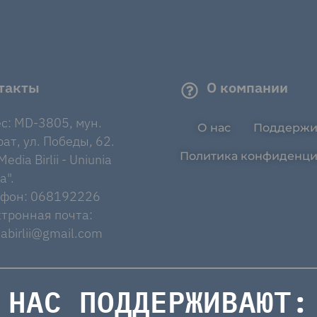
такты
О компании
с: MD-3805, мун.
О нас
Поддержи
ат, ул. Победы, 62.
Политика конфиденци
edia Birlii - Uniunia
a".
ефон: 068192226
тронная почта:
abirlii@gmail.com
НАС ПОДДЕРЖИВАЮТ: