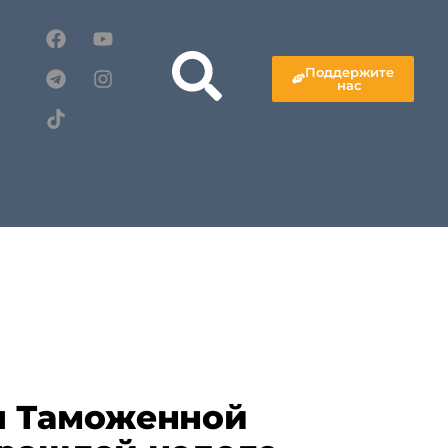
Поддержите
нас
я Таможенной