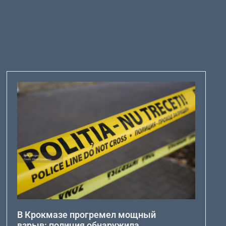
В Крокмазе прогремел мощный
взрыв: полиция обнаружила