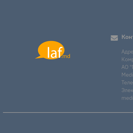
Кон
Адре
Комр
AO "M
Medi
Тел
Элек
medi