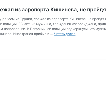
жал из аэропорта Кишинева, не пройдя
 рейсом из Турции, сбежал из аэропорта Кишинева, не пройдя 
и полиции, 38-летний мужчина, гражданин Азербайджана, прил
ом направлении. В Пограничной полиции подчеркнули, что муж
Прибывший
ишинева. Иностранец прибыл в …
Читать далее
в Молдову
иностранец
сбежал
из аэропорта
Кишинева,
не пройдя
контроль