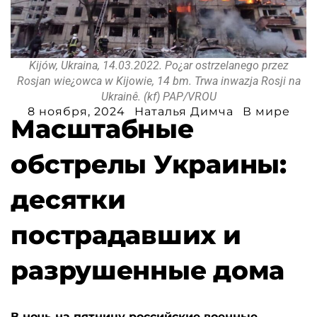
Kijów, Ukraina, 14.03.2022. Po¿ar ostrzelanego przez
Rosjan wie¿owca w Kijowie, 14 bm. Trwa inwazja Rosji na
Ukrainê. (kf) PAP/VROU
8 ноября, 2024
Наталья Димча
В мире
Масштабные
обстрелы Украины:
десятки
пострадавших и
разрушенные дома
В ночь на пятницу российские военные