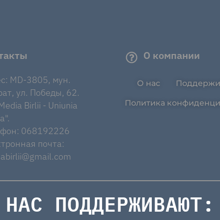
такты
О компании
с: MD-3805, мун.
О нас
Поддержи
ат, ул. Победы, 62.
Политика конфиденци
edia Birlii - Uniunia
a".
ефон: 068192226
тронная почта:
abirlii@gmail.com
НАС ПОДДЕРЖИВАЮТ: