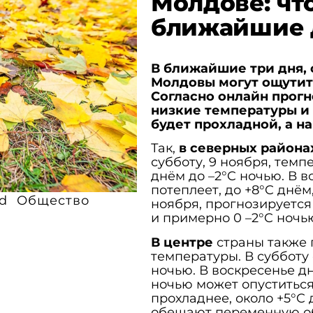
Молдове: чт
ближайшие 
В ближайшие три дня, с
Молдовы могут ощутит
Согласно онлайн прогн
низкие температуры и 
будет прохладной, а н
Так,
в северных района
субботу, 9 ноября, темп
днём до –2°C ночью. В в
потеплеет, до +8°C днём,
d
Общество
ноября, прогнозируется
и примерно 0 –2°C ночь
В центре
страны также 
температуры. В субботу 
ночью. В воскресенье д
ночью может опуститься
прохладнее, около +5°C
обещают переменную об