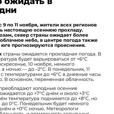
о ожидать в
дни
 9 по 11 ноября, жители всех регионов
ь настоящую осеннюю прохладу.
озам, север страны ожидает более
облачное небо, в центре погода также
а юге прогнозируются прояснения.
х
страны ожидается прохладная погода. В
ература будет варьироваться от +6°C
оскресенье, 10 ноября, немного
 а ночью — до –2°C. В понедельник, 11
 с температурами до +6°C в дневные часы
ю. В основном, переменная облачность.
преобладают холодные осенние
ожидается до +7°C днём и около +3°C
нём температура поднимется до +8°C, но
 до 0°C. Понедельник будет немного
 днём и +0°C ночью. Метеорологи
лачность, и возможность солнечных