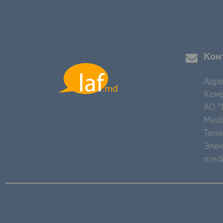
Кон
Адре
Комр
AO "M
Medi
Тел
Элек
medi