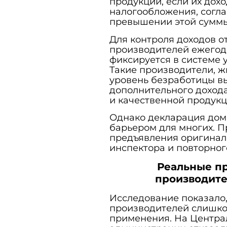
продукции, если их дох
налогообложения, согла
превышении этой суммы 
Для контроля доходов о
производителей ежегод
фиксируется в системе у
Такие производители, ж
уровень безработицы в
дополнительного дохода
и качественной продукц
Однако декларация дом
барьером для многих. П
предъявления оригинало
инспектора и повторног
Реальные п
производите
Исследование показало
производителей слишко
применения. На Центра