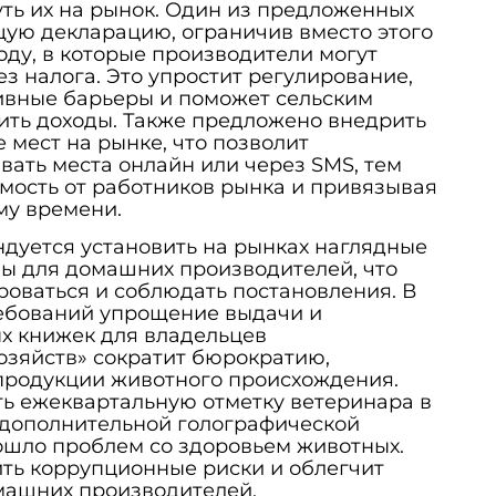
ть их на рынок. Один из предложенных
щую декларацию, ограничив вместо этого
оду, в которые производители могут
з налога. Это упростит регулирование,
вные барьеры и поможет сельским
ить доходы. Также предложено внедрить
мест на рынке, что позволит
вать места онлайн или через SMS, тем
мость от работников рынка и привязывая
му времени.
дуется установить на рынках наглядные
ы для домашних производителей, что
роваться и соблюдать постановления. В
ебований упрощение выдачи и
х книжек для владельцев
озяйств» сократит бюрократию,
продукции животного происхождения.
ть ежеквартальную отметку ветеринара в
 дополнительной голографической
ошло проблем со здоровьем животных.
ть коррупционные риски и облегчит
машних производителей.