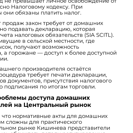
од не превышает личное освобождение от
сно Налоговому кодексу. При
они обязаны платить налог.
т продаж закон требует от домашних
но подавать декларацию, которая
чета налоговых обязательств (SIA SCITL).
ивущие в сельской местности, где
ысок, получают возможность
, а горожане — доступ к более доступной
ии.
ашнего производителя остаётся
роцедура требует печати декларации,
в документов, присутствия налогового
о подписания по итогам торговли.
роблемы доступа домашних
лей на Центральный рынок
, что нормативные акты для домашних
м сложны для практического
льном рынке Кишинева представители