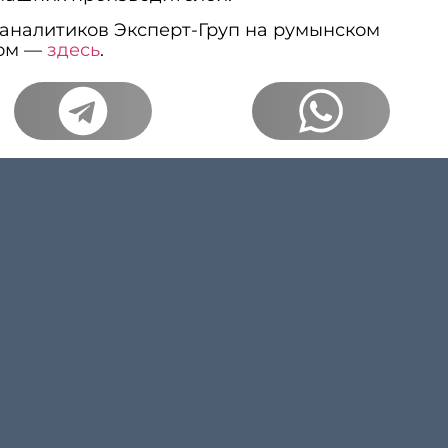
аналитиков Эксперт-Груп на румынском
ком —
здесь
.