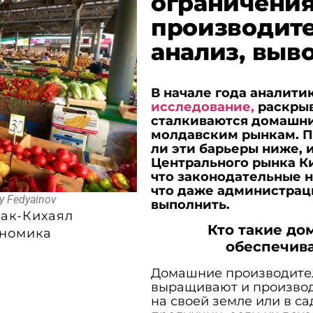
ограничени
производите
анализ, выв
В начале года аналити
исследование,
раскрыв
сталкиваются домашни
молдавским рынкам. По
ли эти барьеры ниже, 
Центрального рынка К
что законодательные 
что даже администрац
y Fedyainov
выполнить.
ак-Кихаял
Кто такие до
номика
обеспечива
Домашние производители
выращивают и произво
на своей земле или в с