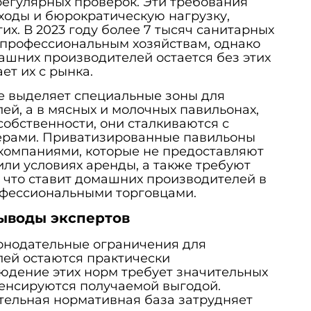
регулярных проверок. Эти требования
ходы и бюрократическую нагрузку,
их. В 2023 году более 7 тысяч санитарных
профессиональным хозяйствам, однако
ашних производителей остается без этих
ет их с рынка.
е выделяет специальные зоны для
й, а в мясных и молочных павильонах,
собственности, они сталкиваются с
ерами. Приватизированные павильоны
компаниями, которые не предоставляют
ли условиях аренды, а также требуют
 что ставит домашних производителей в
офессиональными торговцами.
ыводы экспертов
конодательные ограничения для
ей остаются практически
юдение этих норм требует значительных
пенсируются получаемой выгодой.
тельная нормативная база затрудняет