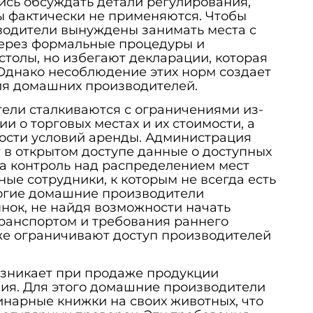
сь обсуждать детали регулирования,
ы фактически не применяются. Чтобы
водители вынуждены занимать места с
через формальные процедуры и
толы, но избегают декларации, которая
 Однако несоблюдение этих норм создает
ля домашних производителей.
ели сталкиваются с ограничениями из-
и о торговых местах и их стоимости, а
ности условий аренды. Администрация
 в открытом доступе данные о доступных
 а контроль над распределением мест
ные сотрудники, к которым не всегда есть
ногие домашние производители
нок, не найдя возможности начать
ранспортом и требования раннего
же ограничивают доступ производителей
озникает при продаже продукции
ия. Для этого домашние производители
нарные книжки на своих животных, что