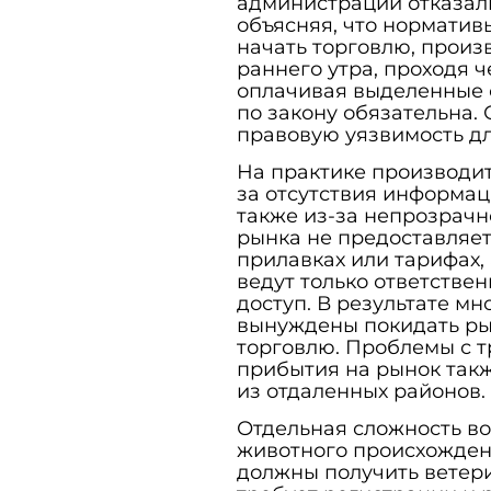
администрации отказали
объясняя, что норматив
начать торговлю, произ
раннего утра, проходя 
оплачивая выделенные с
по закону обязательна.
правовую уязвимость д
На практике производит
за отсутствия информаци
также из-за непрозрач
рынка не предоставляет
прилавках или тарифах,
ведут только ответствен
доступ. В результате м
вынуждены покидать ры
торговлю. Проблемы с т
прибытия на рынок так
из отдаленных районов.
Отдельная сложность в
животного происхожден
должны получить ветери