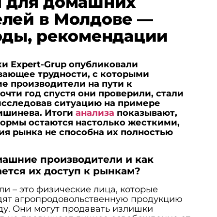
я для домашних
лей в Молдове —
оды, рекомендации
ки Expert-Grup опубликовали
ающее трудности, с которыми
е производители на пути к
чти год спустя они проверили, стали
исследовав ситуацию на примере
ишинева. Итоги
анализа
показывают,
нормы остаются настолько жесткими,
ия рынка не способна их полностью
машние производители и как
ется их доступ к рынкам?
 – это физические лица, которые
дят агропродовольственную продукцию
аду. Они могут продавать излишки