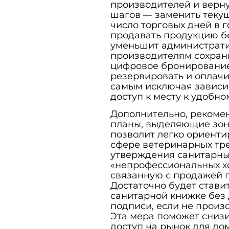
производителей и верну
шагов — заменить теку
число торговых дней в г
продавать продукцию бе
уменьшит администрати
производителям сохран
цифровое бронирование 
резервировать и оплачи
самым исключая зависи
доступ к месту к удобно
Дополнительно, рекомен
планы, выделяющие зон
позволит легко ориенти
сфере ветеринарных тр
утверждения санитарны
«непрофессиональных х
связанную с продажей 
Достаточно будет стави
санитарной книжке без
подписи, если не произ
Эта мера поможет снизи
доступ на рынок для до