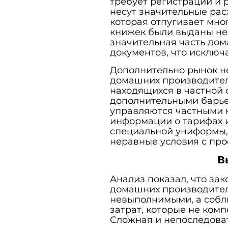
требует регистрации и 
несут значительные рас
которая отпугивает мног
книжек были выданы не
значительная часть дом
документов, что исключа
Дополнительно рынок н
домашних производителе
находящихся в частной 
дополнительными барь
управляются частными 
информации о тарифах и
специальной униформы,
неравные условия с пр
В
Анализ показал, что за
домашних производител
невыполнимыми, а собл
затрат, которые не ком
Сложная и непоследова