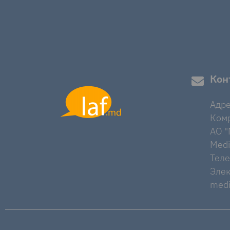
Кон
Адре
Комр
AO "M
Medi
Тел
Элек
medi