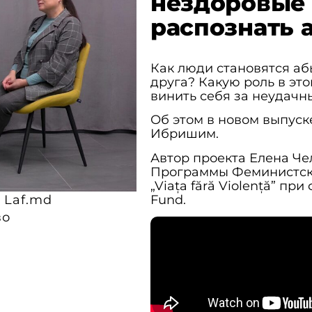
нездоровые 
распознать 
Как люди становятся аб
друга? Какую роль в это
винить себя за неудач
Об этом в новом выпус
Ибришим.
Автор проекта Елена Че
Программы Феминистских
„Viața fără Violență” п
Fund.
 Laf.md
во