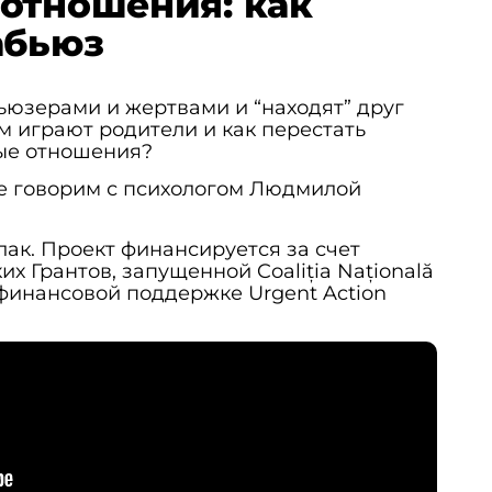
отношения: как
абьюз
ьюзерами и жертвами и “находят” друг
м играют родители и как перестать
ные отношения?
ке говорим с психологом Людмилой
лак. Проект финансируется за счет
 Грантов, запущенной Coaliția Națională
ри финансовой поддержке Urgent Action