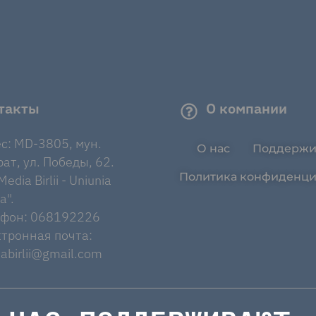
такты
О компании
с: MD-3805, мун.
О нас
Поддержи
ат, ул. Победы, 62.
Политика конфиденци
edia Birlii - Uniunia
a".
ефон: 068192226
тронная почта:
abirlii@gmail.com