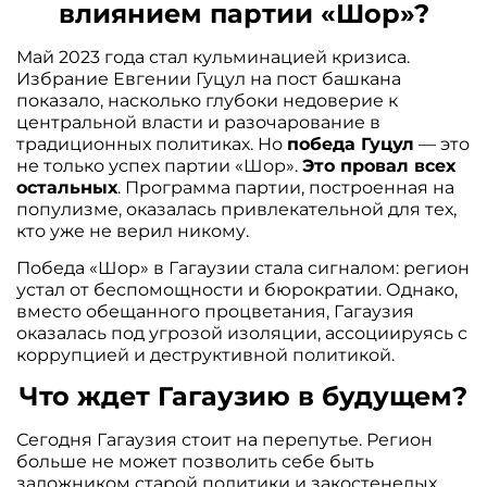
влиянием партии «Шор»?
Май 2023 года стал кульминацией кризиса.
Избрание Евгении Гуцул на пост башкана
показало, насколько глубоки недоверие к
центральной власти и разочарование в
традиционных политиках. Но
победа Гуцул
— это
не только успех партии «Шор».
Это провал всех
остальных
. Программа партии, построенная на
популизме, оказалась привлекательной для тех,
кто уже не верил никому.
Победа «Шор» в Гагаузии стала сигналом: регион
устал от беспомощности и бюрократии. Однако,
вместо обещанного процветания, Гагаузия
оказалась под угрозой изоляции, ассоциируясь с
коррупцией и деструктивной политикой.
Что ждет Гагаузию в будущем?
Сегодня Гагаузия стоит на перепутье. Регион
больше не может позволить себе быть
заложником старой политики и закостенелых