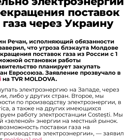
ельно электроэнергии
рекращения поставок
 газа через Украину
н Речан, исполняющий обязанности
заверил, что угроза блэкаута Молдове
екращения поставок газа из России с 1
зможной остановки работы
авительство планирует закупать
ан Евросоюза. Заявление прозвучало в
i
на TVR MOLDOVA.
упать электроэнергию на Западе, через
, либо у других стран. Второе, мы
сти по производству электроэнергии, в
rica, а также на других имеющихся
руем работу электростанции Costești. Мы
й «зеленой» энергии на местный рынок.
возможность поставки газа на
производства электроэнергии», — заявил
ет
moldova1.md
.