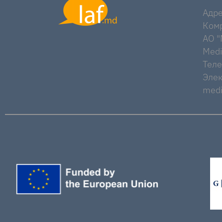
Адре
Комр
AO "M
Medi
Тел
Элек
medi