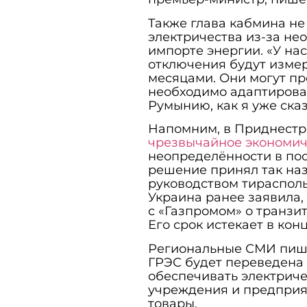
Также глава кабмина н
электричества из-за не
импорте энергии. «У нас
отключения будут измер
месяцами. Они могут пр
необходимо адаптирова
Румынию, как я уже сказ
Напомним, в Приднест
чрезвычайное экономи
неопределённости в пост
решение принял так на
руководством тирасполь
Украина ранее заявила,
с «Газпромом» о транзит
Его срок истекает в кон
Региональные СМИ пишут
ГРЭС будет переведена н
обеспечивать электрич
учреждения и предприя
товары.