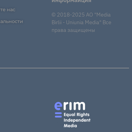
те нас
© 2018-2025 AO "Media
альности
Birlii - Uniunia Media" Все
права защищены