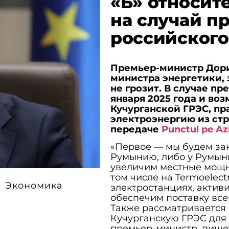
«Б» относит
на случай п
российского
Премьер-министр Дори
министра энергетики, 
не грозит. В случае пр
января 2025 года и во
Кучурганской ГРЭС, пр
электроэнергию из стр
передаче
Punctul pe Az
«Первое — мы будем зак
Румынию, либо у Румынии
увеличим местные мощно
том числе на Termoelect
Экономика
электростанциях, активи
обеспечим поставку все
Также рассматривается 
Кучурганскую ГРЭС для 
премьер-министр, пиш