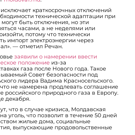
е исключает краткосрочных отключений
обходимости технической адаптации при
 могут быть отключения, но эти
яться часами, а не неделями или
оизойти, потому что технически
ть импорт электроэнергии через
ал». — отметил Речан.
ровье
заявили о намерении ввести
ческое положение
из-за
авках газа после Нового года. Такое
зываемый Совет безопасности под
ского лидера Вадима Красносельского.
 что не намерена продлевать соглашение
е российского природного газа в Европу.
це декабря.
, что в случае кризиса, Молдавская
а уголь, что позволит в течение 50 дней
еством жилые дома, социальные
тия, выпускающие продовольственные