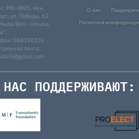
с: MD-3805, мун.
О нас
Поддержи
ат, ул. Победы, 62.
Политика конфиденци
edia Birlii - Uniunia
a".
ефон: 068192226
тронная почта:
abirlii@gmail.com
НАС ПОДДЕРЖИВАЮТ: