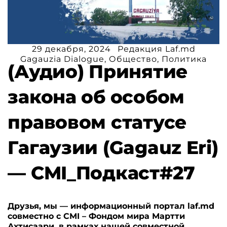
29 декабря, 2024
Редакция Laf.md
Gagauzia Dialogue
,
Общество
,
Политика
(Аудио) Принятие
закона об особом
правовом статусе
Гагаузии (Gagauz Eri)
— CMI_Подкаст#27
Друзья, мы — информационный портал laf.md
совместно с CMI – Фондом мира Мартти
Ахтисаари, в рамках нашей совместной