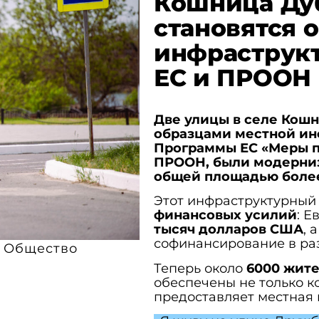
Кошница Ду
становятся 
инфраструк
ЕС и ПРООН
Две улицы в селе Кошн
образцами местной ин
Программы ЕС «Меры п
ПРООН, были модерниз
общей площадью более 
Этот инфраструктурный 
финансовых усилий
: 
тысяч долларов США
, 
софинансирование в р
Общество
Теперь около
6000 жит
обеспечены не только к
предоставляет местная 