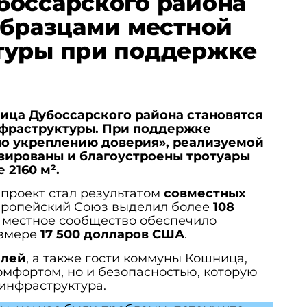
боссарского района
образцами местной
туры при поддержке
ица Дубоссарского района становятся
фраструктуры. При поддержке
о укреплению доверия», реализуемой
ированы и благоустроены тротуары
2160 м².
проект стал результатом
совместных
Европейский Союз выделил более
108
а местное сообщество обеспечило
азмере
17 500 долларов США
.
елей
, а также гости коммуны Кошница,
омфортом, но и безопасностью, которую
инфраструктура.