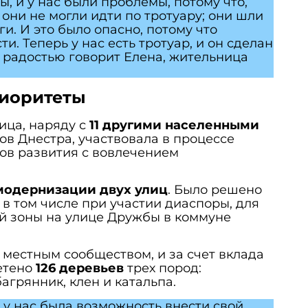
, и у нас были проблемы, потому что,
 они не могли идти по тротуару; они шли
и. И это было опасно, потому что
и. Теперь у нас есть тротуар, и он сделан
с радостью говорит Елена, жительница
риоритеты
ица, наряду с
11 другими населенными
ов Днестра, участвовала в процессе
ов развития с вовлечением
модернизации двух улиц
. Было решено
 в том числе при участии диаспоры, для
й зоны на улице Дружбы в коммуне
 местным сообществом, и за счет вклада
етено
126 деревьев
трех пород:
агрянник, клен и катальпа.
 у нас была возможность внести свой