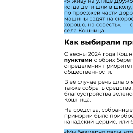
«Я живу на улице Дружбы
когда дети шли в школу,
по проезжей части дорог
машины ездят на скорост
хорошо, на совесть», — 
села Кошница.
Как выбирали п
С весны 2024 года Кошн
пунктами
с обоих берег
определения приоритет
общественности.
В её случае речь шла о
также собрать средства,
благоустройства зелено
Кошница.
На средства, собранные
примэрии было приобр
канадский церцис, или б
«Мы безмерно рады, что