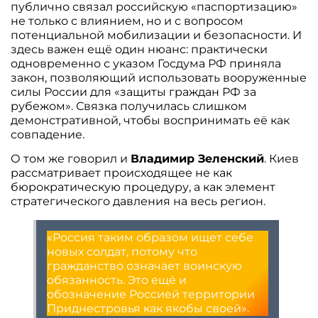
публично связал российскую «паспортизацию»
не только с влиянием, но и с вопросом
потенциальной мобилизации и безопасности. И
здесь важен ещё один нюанс: практически
одновременно с указом Госдума РФ приняла
закон, позволяющий использовать вооруженные
силы России для «защиты граждан РФ за
рубежом». Связка получилась слишком
демонстративной, чтобы воспринимать её как
совпадение.
О том же говорил и
Владимир Зеленский
. Киев
рассматривает происходящее не как
бюрократическую процедуру, а как элемент
стратегического давления на весь регион.
«Россия таким образом ищет себе
новых солдат, потому что
гражданство означает воинскую
обязанность. Это ещё и
обозначение Россией территории
Приднестровья как якобы своей».