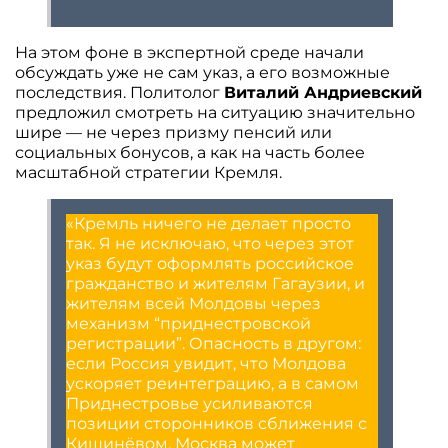
На этом фоне в экспертной среде начали
обсуждать уже не сам указ, а его возможные
последствия. Политолог
Виталий Андриевский
предложил смотреть на ситуацию значительно
шире — не через призму пенсий или
социальных бонусов, а как на часть более
масштабной стратегии Кремля.
«Кремль ничего не делает просто
так. Я не исключаю, что через этот
указ будут оформлять российское
гражданство и жителям Гагаузии, и
жителям всей Молдовы через
механизм “приднестровской
регистрации”. Опасность в другом:
если Россия увидит, что Молдова
ускоряет реинтеграцию, а в самом
Приднестровье усиливаются
позиции сторонников сближения с
Кишинёвом, Москва может