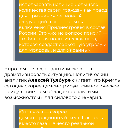
использовать наличие большого
количества своих граждан как повод
для признания региона. А
следующий шаг — попытка
включения Приднестровья в состав
России. Это уже не вопрос пенсий —
это большая политическая игра,
которая создаёт серьёзную угрозу и
для Молдовы, и для Украины».
Впрочем, не все аналитики склонны
драматизировать ситуацию. Политический
аналитик
Алексей Тулбуре
считает, что Кремль
сегодня скорее демонстрирует символическое
присутствие, чем обладает реальными
возможностями для силового сценария.
«Этот указ — скорее
демонстрационный жест. Паспорта
вместо газа и вместо реальной