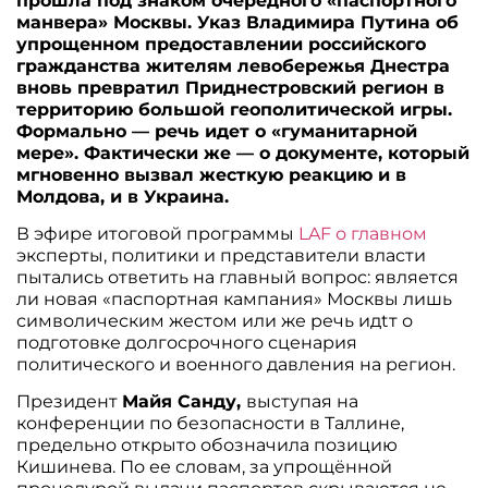
прошла под знаком очередного «паспортного
манвера» Москвы. Указ Владимира Путина об
упрощенном предоставлении российского
гражданства жителям левобережья Днестра
вновь превратил Приднестровский регион в
территорию большой геополитической игры.
Формально — речь идет о «гуманитарной
мере». Фактически же — о документе, который
мгновенно вызвал жесткую реакцию и в
Молдова, и в Украина.
В эфире итоговой программы
LAF о главном
эксперты, политики и представители власти
пытались ответить на главный вопрос: является
ли новая «паспортная кампания» Москвы лишь
символическим жестом или же речь идtт о
подготовке долгосрочного сценария
политического и военного давления на регион.
Президент
Майя Санду,
выступая на
конференции по безопасности в Таллине,
предельно открыто обозначила позицию
Кишинева. По ее словам, за упрощённой