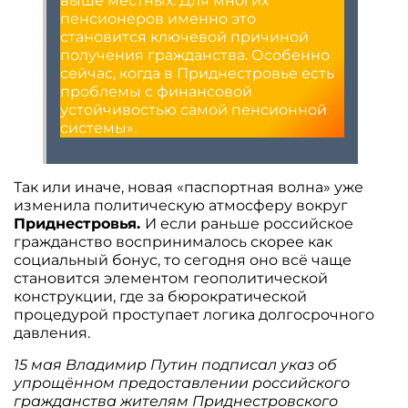
выше местных. Для многих
пенсионеров именно это
становится ключевой причиной
получения гражданства. Особенно
сейчас, когда в Приднестровье есть
проблемы с финансовой
устойчивостью самой пенсионной
системы».
Так или иначе, новая «паспортная волна» уже
изменила политическую атмосферу вокруг
Приднестровья.
И если раньше российское
гражданство воспринималось скорее как
социальный бонус, то сегодня оно всё чаще
становится элементом геополитической
конструкции, где за бюрократической
процедурой проступает логика долгосрочного
давления.
15 мая Владимир Путин подписал указ об
упрощённом предоставлении российского
гражданства жителям Приднестровского