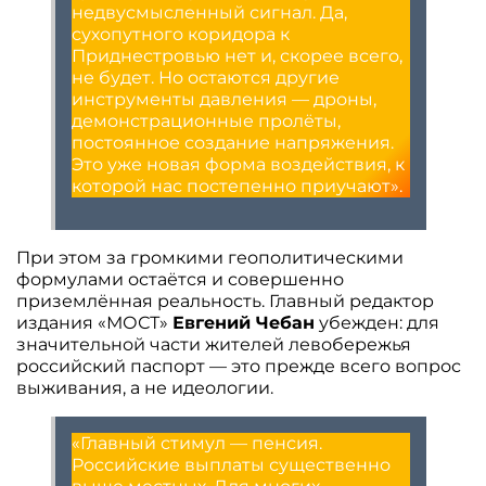
недвусмысленный сигнал. Да,
сухопутного коридора к
Приднестровью нет и, скорее всего,
не будет. Но остаются другие
инструменты давления — дроны,
демонстрационные пролёты,
постоянное создание напряжения.
Это уже новая форма воздействия, к
которой нас постепенно приучают».
При этом за громкими геополитическими
формулами остаётся и совершенно
приземлённая реальность. Главный редактор
издания «МОСТ»
Евгений Чебан
убежден: для
значительной части жителей левобережья
российский паспорт — это прежде всего вопрос
выживания, а не идеологии.
«Главный стимул — пенсия.
Российские выплаты существенно