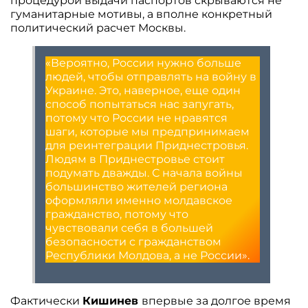
процедурой выдачи паспортов скрываются не
гуманитарные мотивы, а вполне конкретный
политический расчет Москвы.
«Вероятно, России нужно больше
людей, чтобы отправлять на войну в
Украине. Это, наверное, еще один
способ попытаться нас запугать,
потому что России не нравятся
шаги, которые мы предпринимаем
для реинтеграции Приднестровья.
Людям в Приднестровье стоит
подумать дважды. С начала войны
большинство жителей региона
оформляли именно молдавское
гражданство, потому что
чувствовали себя в большей
безопасности с гражданством
Республики Молдова, а не России».
Фактически
Кишинев
впервые за долгое время