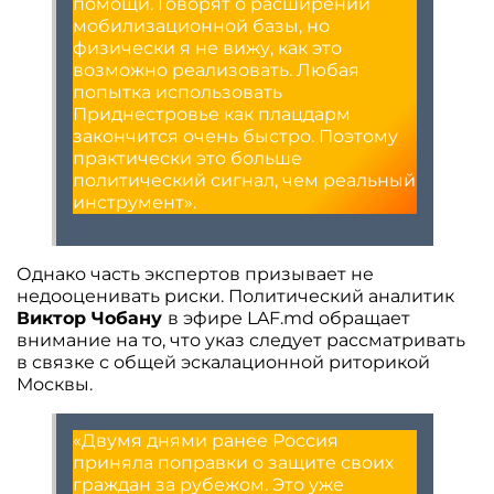
помощи. Говорят о расширении
мобилизационной базы, но
физически я не вижу, как это
возможно реализовать. Любая
попытка использовать
Приднестровье как плацдарм
закончится очень быстро. Поэтому
практически это больше
политический сигнал, чем реальный
инструмент».
Однако часть экспертов призывает не
недооценивать риски. Политический аналитик
Виктор Чобану
в эфире LAF.md обращает
внимание на то, что указ следует рассматривать
в связке с общей эскалационной риторикой
Москвы.
«Двумя днями ранее Россия
приняла поправки о защите своих
граждан за рубежом. Это уже