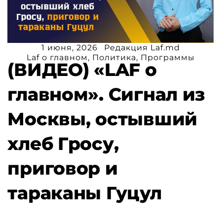
1 июня, 2026
Редакция Laf.md
Laf о главном
,
Политика
,
Программы
(ВИДЕО) «LAF о
главном». Сигнал из
Москвы, остывший
хлеб Гросу,
приговор и
тараканы Гуцул