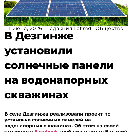
1 июня, 2026
Редакция Laf.md
Общество
В Дезгинже
установили
солнечные панели
на водонапорных
скважинах
В селе Дезгинжа реализовали проект по
установке солнечных панелей на
водонапорных скважинах. Об этом на своей
странице в
Facebook
сообщил примар Василий