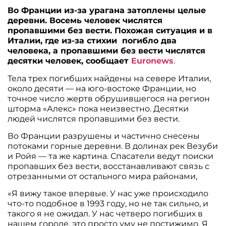
Во Франции из-за урагана затоплены целые
деревни. Восемь человек числятся
пропавшими без вести. Похожая ситуация и в
Италии, где из-за стихии погибло два
человека, а пропавшими без вести числятся
десятки человек, сообщает
Euronews
.
Тела трех погибших найдены на севере Италии,
около десяти — на юго-востоке Франции, но
точное число жертв обрушившегося на регион
шторма «Алекс» пока неизвестно. Десятки
людей числятся пропавшими без вести.
Во Франции разрушены и частично снесены
потоками горные деревни. В долинах рек Везуби
и Ройя — та же картина. Спасатели ведут поиски
пропавших без вести, восстанавливают связь с
отрезанными от остального мира районами,
«Я вижу такое впервые. У нас уже происходило
что-то подобное в 1993 году, но не так сильно, и
такого я не ожидал. У нас четверо погибших в
нашем городе, это просто уму не постижимо. Я