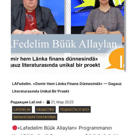
LAFedelim. «Demir Hem Länka Finans Dünnesindä» — Gagauz
Literaturasında Unikal Bir Proekt
Редакция Laf.md -
21, Мар 2025
LAFEDELIM
ОБЩЕСТВО
ПОДКАСТЫ И ШОУ
ФИНАНСОВАЯ ПЛАТФОРМА
«Lafedelim Büük Allaylan» Programmanın