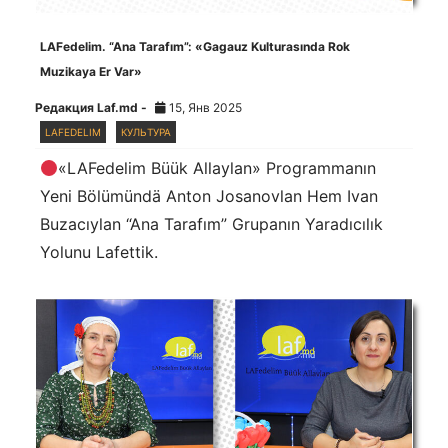
LAFedelim. “Ana Tarafım”: «Gagauz Kulturasında Rok
Muzikaya Er Var»
Редакция Laf.md -
15, Янв 2025
LAFEDELIM
КУЛЬТУРА
«LAFedelim Büük Allaylan» Programmanın
Yeni Bölümündä Anton Josanovlan Hem Ivan
Buzacıylan “Ana Tarafım” Grupanın Yaradıcılık
Yolunu Lafettik.