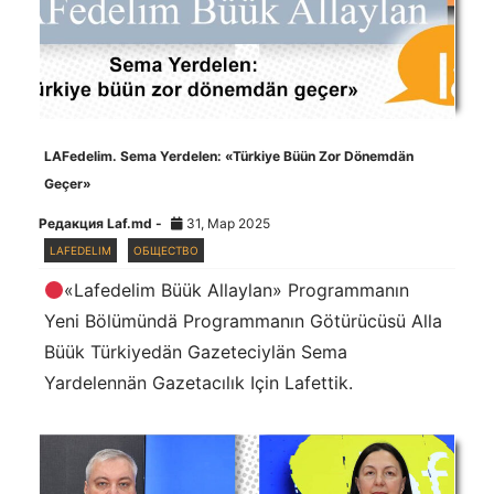
LAFedelim. Sema Yerdelen: «Türkiye Büün Zor Dönemdän
Geçer»
Редакция Laf.md -
31, Мар 2025
LAFEDELIM
ОБЩЕСТВО
«Lafedelim Büük Allaylan» Programmanın
Yeni Bölümündä Programmanın Götürücüsü Alla
Büük Türkiyedän Gazeteciylän Sema
Yardelennän Gazetacılık Için Lafettik.