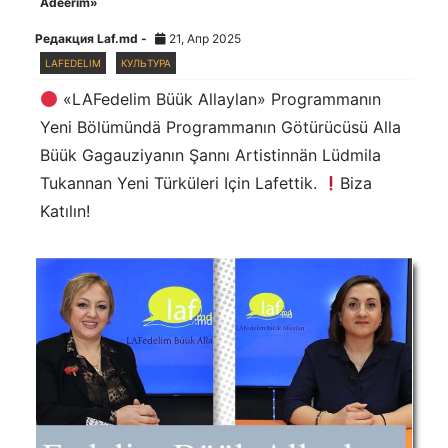
Adêêrım»
Редакция Laf.md -
21, Апр 2025
LAFEDELIM
КУЛЬТУРА
«LAFedelim Büük Allaylan» Programmanın
Yeni Bölümündä Programmanın Götürücüsü Alla
Büük Gagauziyanın Şannı Artistinnän Lüdmila
Tukannan Yeni Türküleri Için Lafettik.
Biza
Katılın!