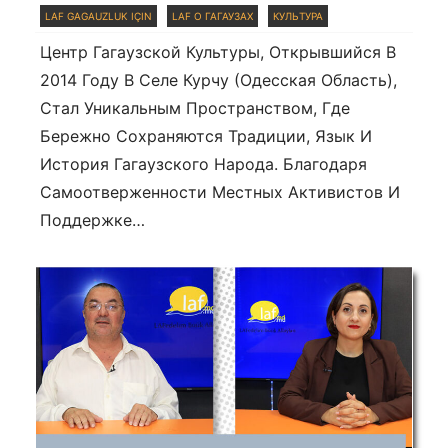
LAF GAGAUZLUK IÇIN
LAF О ГАГАУЗАХ
КУЛЬТУРА
Центр Гагаузской Культуры, Открывшийся В
2014 Году В Селе Курчу (Одесская Область),
Стал Уникальным Пространством, Где
Бережно Сохраняются Традиции, Язык И
История Гагаузского Народа. Благодаря
Самоотверженности Местных Активистов И
Поддержке…