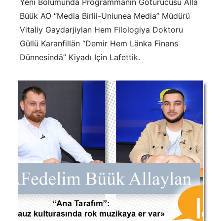
Yeni Bölümündä Programmanın Götürücüsü Alla
Büük AO “Media Birlii-Uniunea Media” Müdürü
Vitaliy Gaydarjiylan Hem Filologiya Doktoru
Güllü Karanfillän “Demir Hem Länka Finans
Dünnesindä” Kiyadı Için Lafettik.