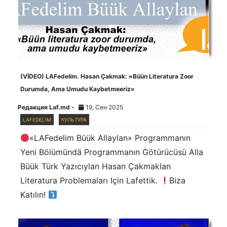
(VİDEO) LAFedelim. Hasan Çakmak: «Büün Literatura Zoor
Durumda, Ama Umudu Kaybetmeeriz»
Редакция Laf.md -
19, Сен 2025
LAFEDELIM
КУЛЬТУРА
«LAFedelim Büük Allaylan» Programmanın
Yeni Bölümündä Programmanın Götürücüsü Alla
Büük Türk Yazıcıylan Hasan Çakmaklan
Literatura Problemaları Için Lafettik.
Biza
Katılın!