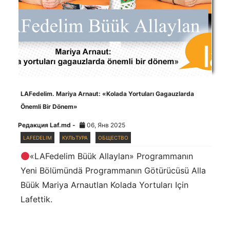
LAFedelim. Mariya Arnaut: «Kolada Yortuları Gagauzlarda
Önemli Bir Dönem»
Редакция Laf.md -
06, Янв 2025
LAFEDELIM
КУЛЬТУРА
ОБЩЕСТВО
«LAFedelim Büük Allaylan» Programmanın
Yeni Bölümündä Programmanın Götürücüsü Alla
Büük Mariya Arnautlan Kolada Yortuları Için
Lafettik.