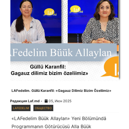
LAFedelim. Güllü Karanfil: «Gagauz Dilimiz Bizim Özeliimiz»
Редакция Laf.md -
05, Июн 2025
LAFEDELIM
ОБЩЕСТВО
«LAFedelim Büük Allaylan» Yeni Bölümündä
Programmanın Götürücüsü Alla Büük