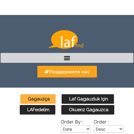
Поддержите нас
Gagauzça
Laf Gagauzluk Için
LAFedelim
Okuerız Gagauzca
Order By :
Order :