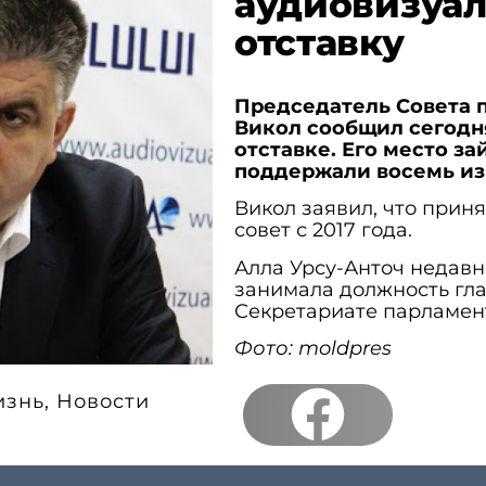
аудиовизуа
отставку
Председатель Совета 
Викол сообщил сегодн
отставке. Его место за
поддержали восемь из
Викол заявил, что приня
совет с 2017 года.
Алла Урсу-Анточ недавно
занимала должность гл
Секретариате парламен
Фото: moldpres
изнь
,
Новости