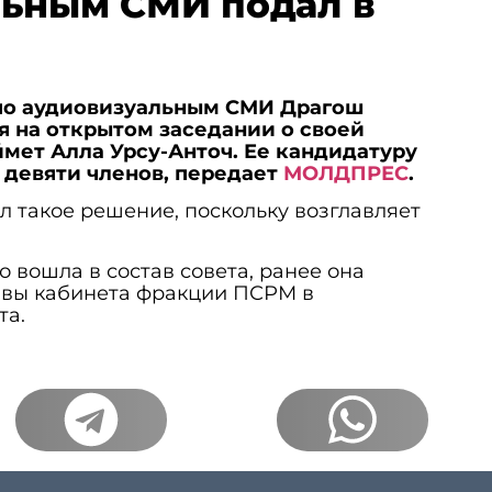
льным СМИ подал в
по аудиовизуальным СМИ Драгош
я на открытом заседании о своей
ймет Алла Урсу-Анточ. Ее кандидатуру
 девяти членов, передает
МОЛДПРЕС
.
л такое решение, поскольку возглавляет
 вошла в состав совета, ранее она
авы кабинета фракции ПСРМ в
та.