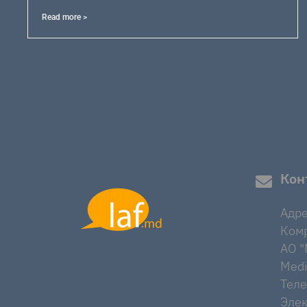
Read more >
Кон
Адре
Комр
AO "M
Medi
Тел
Элек