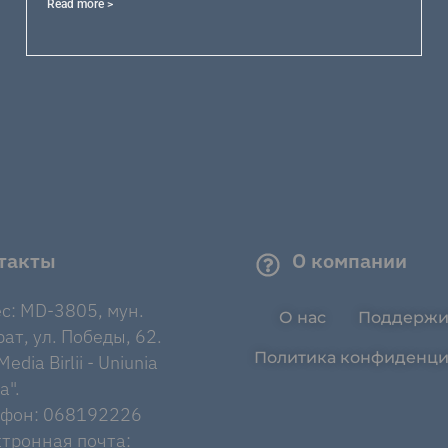
Read more >
такты
О компании
с: MD-3805, мун.
О нас
Поддержи
ат, ул. Победы, 62.
Политика конфиденци
edia Birlii - Uniunia
a".
ефон: 068192226
тронная почта: