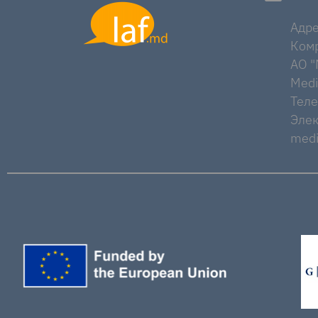
Адре
Комр
AO "M
Medi
Тел
Элек
medi