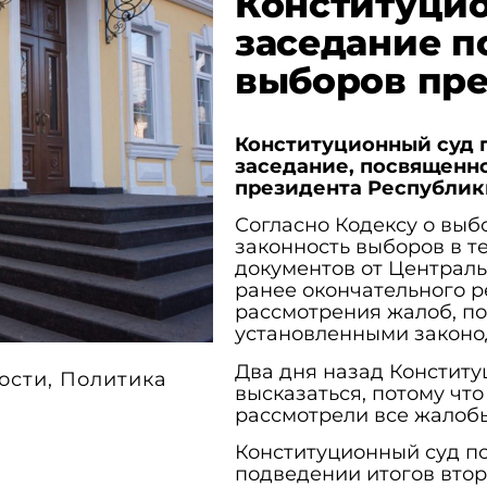
Конституци
заседание п
выборов пр
Конституционный суд п
заседание, посвященн
президента Республик
Согласно Кодексу о выб
законность выборов в т
документов от Централь
ранее окончательного 
рассмотрения жалоб, по
установленными законод
Два дня назад Конститу
ости
,
Политика
высказаться, потому чт
рассмотрели все жалоб
Конституционный суд п
подведении итогов втор