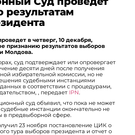
онный Суд проведет
о результатам
езидента
роведет в четверг, 10 декабря,
ое признанию результатов выборов
и Молдова.
орах, суд подтверждает или опровергает
ечение десяти дней после получения
ной избирательной комиссии, но не
решения судебными инстанциями
данных в соответствии с процедурами,
ательством, , передает
IPN
.
ционный суд объявил, что пока не может
о судебные инстанции окончательно не
ы в предвыборной сфере.
олучил 23 ноября постановление ЦИК о
ого тура выборов президента и отчет о