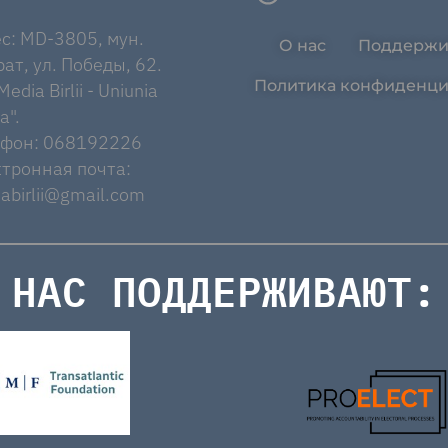
с: MD-3805, мун.
О нас
Поддержи
ат, ул. Победы, 62.
Политика конфиденци
edia Birlii - Uniunia
a".
ефон: 068192226
тронная почта:
abirlii@gmail.com
НАС ПОДДЕРЖИВАЮТ: