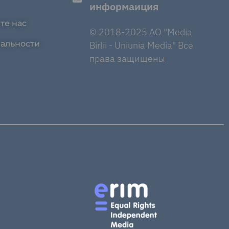
информаиция
те нас
© 2018-2025 AO "Media
альности
Birlii - Uniunia Media" Все
права защищены