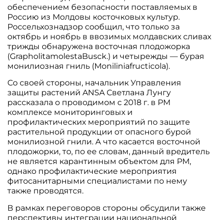
обеспечением безопасности поставляемых в
Россию из Молдовы косточковых культур.
Россельхознадзор сообщил, что только за
октябрь и ноябрь в ввозимых молдавских сливах
трижды обнаружена восточная плодожорка
(GrapholitamolestaBusck.) и четырежды — бурая
монилиозная гниль (Moniliniafructicola).
Со своей стороны, начальник Управления
защиты растений ANSA Светлана Лунгу
рассказала о проводимом с 2018 г. в РМ
комплексе мониторинговых и
профилактических мероприятий по защите
растительной продукции от опасного бурой
монилиозной гнили. А что касается восточной
плодожорки, то, по ее словам, данный вредитель
не является карантинным объектом для РМ,
однако профилактические мероприятия
фитосанитарными специалистами по нему
также проводятся.
В рамках переговоров стороны обсудили также
перспективы интеграции национальной