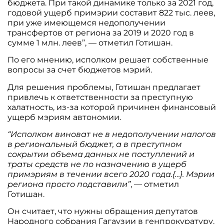
бюджета. При такой динамике только за 2021 год,
годовой ущерб примэрии составит 822 тыс. леев,
при уже имеющемся недополучении
трансфертов от региона за 2019 и 2020 год в
сумме 1 млн. леев”, — отметил Готишан.
По его мнению, исполком решает собственные
вопросы за счет бюджетов мэрий.
Для решения проблемы, Готишан предлагает
привлечь к ответственности за преступную
халатность, из-за которой причинен финансовый
ущерб мэриям автономии.
“Исполком виноват не в недополучении налогов
в региональный бюджет, а в преступном
сокрытии объема данных не поступлений и
траты средств не по назначению в ущерб
примэриям в течении всего 2020 года.{…}. Мэрии
региона просто подставили”
, — отметил
Готишан.
Он считает, что нужны обращения депутатов
Народного собрания Гагаузии в генпрокуратуру,