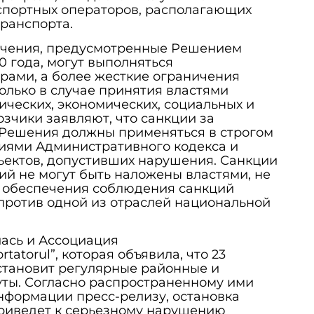
спортных операторов, располагающих
ранспорта.
ичения, предусмотренные Решением
0 года, могут выполняться
рами, а более жесткие ограничения
только в случае принятия властями
ческих, экономических, социальных и
зчики заявляют, что санкции за
Решения должны применяться в строгом
ниями Административного кодекса и
ъектов, допустивших нарушения. Санкции
ий не могут быть наложены властями, не
 обеспечения соблюдения санкций
против одной из отраслей национальной
ась и Ассоциация
tatorul”, которая объявила, что 23
становит регулярные районные и
ы. Согласно распространенному ими
нформации пресс-релизу, остановка
риведет к серьезному нарушению