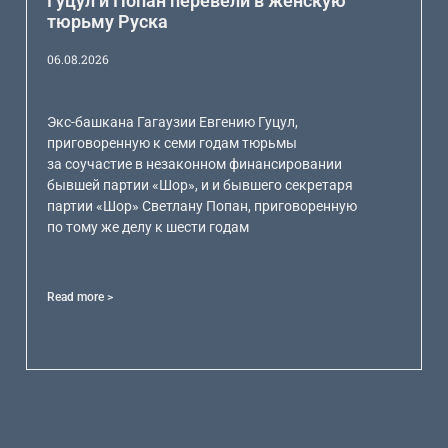
Гуцул и Попан перевели в женскую
тюрьму Руска
06.08.2026
Экс-башкана Гагаузии Евгению Гуцул,
приговоренную к семи годам тюрьмы
за соучастие в незаконном финансировании
бывшей партии «Шор», и и бывшего секретаря
партии «Шор» Светлану Попан, приговоренную
по тому же делу к шести годам
Read more >