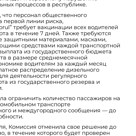
ьных процессов в республике.
я, что персонал общественного
а первой линии риска,
orul” требует вакцинации всех водителей
та в течение 7 дней. Также требуются
е защитными материалами, масками,
ющими средствами каждой транспортной
выплата из государственного бюджета
тв в размере среднемесячной
кономике водителям за каждый месяц
латное распределение дизельного
для деятельности регулярного
та из государственного резерва и
.
ла ограничить количество пассажиров на
омобильном транспорте
ного и междугородного сообщения — до
обности.
ля, Комиссия отменила свое решение до
о, в течение которого будет проверен