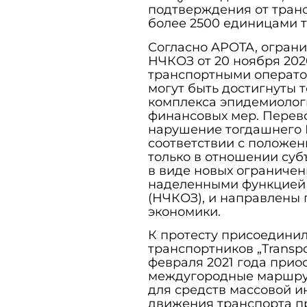
подтверждения от тран
более 2500 единицами т
Согласно APOTA, огран
НЧКОЗ от 20 ноября 202
транспортными операто
могут быть достигнуты 
комплекса эпидемиологи
финансовых мер. Перево
нарушение тогдашнего 
соответствии с положе
только в отношении суб
в виде новых ограничен
наделенными функцией
(НЧКОЗ), и направлены 
экономики.
К протесту присоединил
транспортников „Transpor
февраля 2021 года прио
междугородные маршрут
для средств массовой и
движения транспорта п