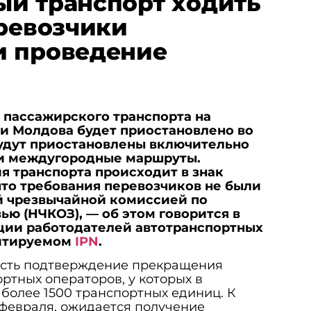
й транспорт ходить
еревозчики
и проведение
 пассажирского транспорта на
и Молдова будет приостановлено во
Будут приостановлены включительно
и междугородные маршруты.
 транспорта происходит в знак
 что требования перевозчиков не были
 чрезвычайной комиссией по
ю (НЧКОЗ), — об этом говорится в
ции работодателей автотранспортных
цитируемом
I
P
N
.
 есть подтверждение прекращения
ртных операторов, у которых в
более 1500 транспортных единиц. К
 февраля, ожидается получение