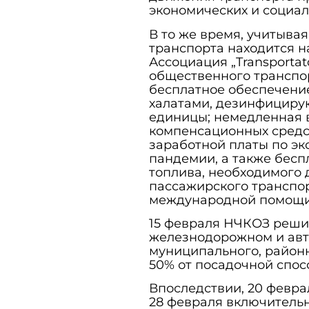
экономических и социал
В то же время, учитыва
транспорта находится н
Ассоциация „Transportat
общественного транспор
бесплатное обеспечени
халатами, дезинфициру
единицы; немедленная 
компенсационных средс
заработной платы по э
пандемии, а также бесп
топлива, необходимого 
пассажирского транспор
международной помощи
15 февраля НЧКОЗ реши
железнодорожном и авт
муниципального, район
50% от посадочной спос
Впоследствии, 20 февра
28 февраля включительн