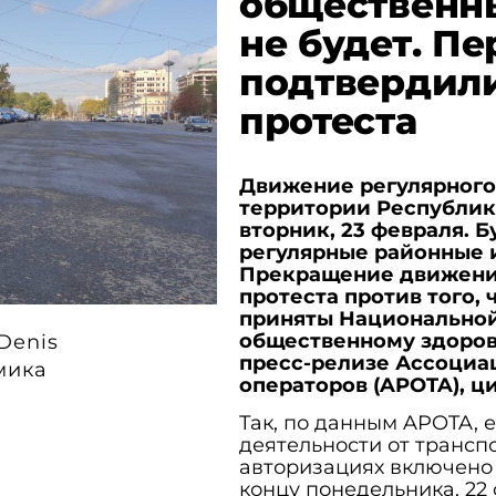
общественны
не будет. П
подтвердил
протеста
Движение регулярного
территории Республик
вторник, 23 февраля. 
регулярные районные 
Прекращение движения
протеста против того,
приняты Национальной
общественному здоровь
 Denis
пресс-релизе Ассоциа
мика
операторов (APOTA), 
Так, по данным APOTA,
деятельности от транспо
авторизациях включено 
концу понедельника, 22