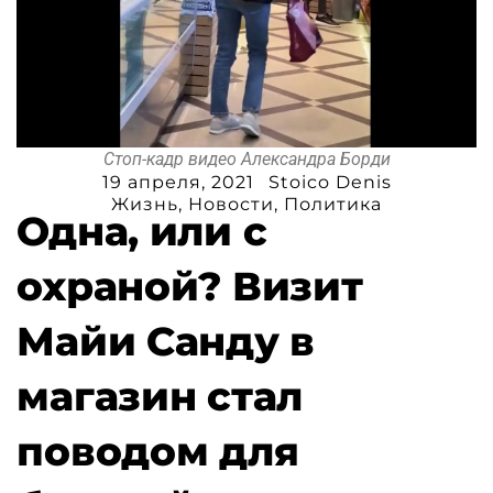
Стоп-кадр видео Александра Борди
19 апреля, 2021
Stoico Denis
Жизнь
,
Новости
,
Политика
Одна, или с
охраной? Визит
Майи Санду в
магазин стал
поводом для