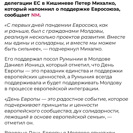
делегации ЕС в Кишиневе Петер Михалко,
который напомнил о поддержке Евросоюза,
сообщает
NM
.
«С первых дней пандемии Евросоюз, как
и раньше, был с гражданами Молдовы,
реализуя несколько проектов развития. Вместе
мы едины и солидарны, и вместе мы можем
быть сильнее»,
— подчеркнул Михалко.
Его поддержал посол Румынии в Молдове
Даниел Ионицэ, который отметил, что День
Европы — это праздник единства и поддержки
европейских ценностей, а Румыния всегда
поддерживала и будет поддерживать Молдову
в процессе европейской интеграции.
«День Европы — это радостное событие, которое
подчеркивает принципы и ценности
европейского сообщества, дух солидарности,
лежащий в основе европейской семьи»
, —
отметил он.
Впервые День Европы в Молдове отметили