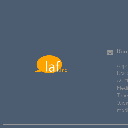
Кон
Адре
Комр
AO "M
Medi
Тел
Элек
medi