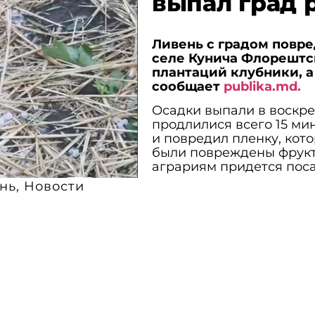
выпал град 
Ливень с градом повре
селе Кунича Флорештск
плантаций клубники, 
сообщает
publika.md.
Осадки выпали в воскре
продлилися всего 15 ми
и повредил пленку, кото
были повреждены фрукт
аграриям придется поса
нь
,
Новости