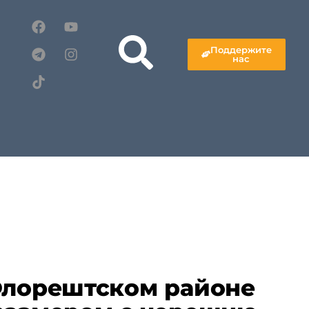
Поддержите
нас
Флорештском районе