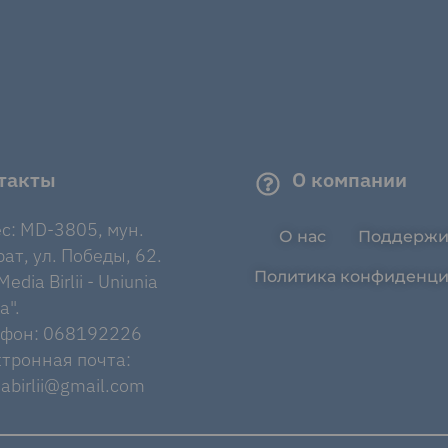
такты
О компании
с: MD-3805, мун.
О нас
Поддержи
ат, ул. Победы, 62.
Политика конфиденци
edia Birlii - Uniunia
a".
ефон: 068192226
тронная почта:
abirlii@gmail.com