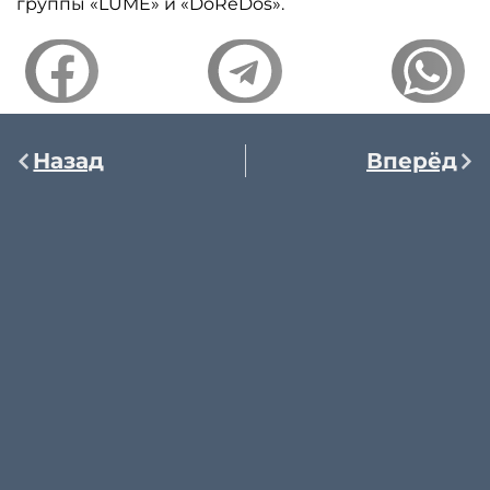
группы «LUME» и «DoReDos».
Назад
Вперёд