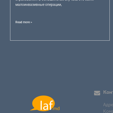
малоинвазивные операции,
Read more >
Кон
Адре
Комр