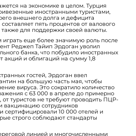
ажется на экономике в целом. Турция
привезенные иностранными туристами,
оего внешнего долга и дефицита
 составляет пять процентов от валового
а также для поддержки своей валюты.
и играть еще более значимую роль после
идент Реджеп Тайип Эрдоган уволил
ьного банка, что побудило иностранных
т акций и облигаций на сумму 1,8
транных гостей, Эрдоган ввел
нтин на большую часть мая, чтобы
ение вируса. Это сократило количество
ажения с 63 000 в апреле до примерно
, от туристов не требуют проводить ПЦР-
ли вакцинацию сотрудников
 и сертифицировали 10 000 отелей и
орые строго соблюдают стандарты
береговой линией и многочисленными