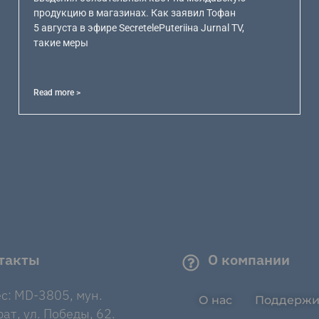
продукцию в магазинах. Как заявил Тофан
5 августа в эфире SecretelePuteriiна Jurnal TV,
такие меры
Read more >
такты
О компании
с: MD-3805, мун.
О нас
Поддержи
ат, ул. Победы, 62.