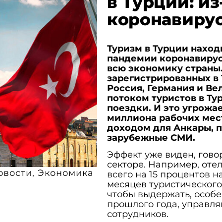
в Турции: и
коронавирус
Туризм в Турции наход
пандемии коронавирус
всю экономику страны.
зарегистрированных в 
Россия, Германия и Ве
потоком туристов в Ту
поездки. И это угрожа
миллиона рабочих мес
доходом для Анкары, 
зарубежные СМИ.
Эффект уже виден, гово
секторе. Например, оте
овости
,
Экономика
всего на 15 процентов н
месяцев туристического
чтобы выдержать, особе
прошлого года, управля
сотрудников.