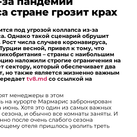
з-за пандемии
а стране грозит крах
ится под угрозой коллапса из-за
а. Однако такой сценарий обрушит
 Рост числа случаев коронавируса,
Турции весной, привел к тому, что
ликобритания – страны с наибольшим
рцию наложили строгие ограничения на
ет сектору, который обеспечивает два
т, но также является жизненно важным
передает
tv8.md
со ссылкой на
рят менеджеры в этом
ль на курорте Мармарис забронирован
а июнь. Хотя это один из самых важных
 сезона, и обычно все комнаты заняты. И
нно после очень слабого сезона
ющему отеля пришлось уволить треть