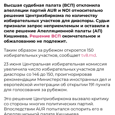
Высшая судебная палата (ВСП) отклонила
апелляции партий AUR и NOI относительно
решения Центризбиркома по количеству
избирательных участков для диаспоры. Судьи
признали запрос неприемлемым и оставили в
силе решение Апелляционной палаты (АП)
Кишинева.
Решение ВСП
окончательное и
обжалованию не подлежит.
Таким образом за рубежом откроется 150
избирательных участков, сообщает
tv8.md
.
23 июня Центральная избирательная комиссия
увеличила число избирательных участков для
диаспоры со 146 до 150, проигнорировав
рекомендации Министерства иностранных дел и
европейской интеграции об открытии 191 пункта
для голосования за рубежом.
Это решение Центризбиркома вызвало критику
со стороны многих политических партий.
Впоследствии AUR попытался оспорить его в
Апелляционной палате Кишинева.