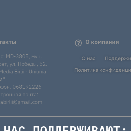
такты
О компании
с: MD-3805, мун.
О нас
Поддержи
ат, ул. Победы, 62.
Политика конфиденци
edia Birlii - Uniunia
a".
ефон: 068192226
тронная почта:
abirlii@gmail.com
НАС ПОДДЕРЖИВАЮТ: