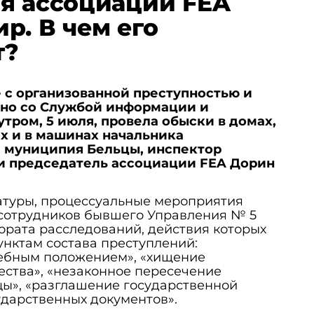
я ассоциации FEA
р. В чем его
т?
 с организованной преступностью и
но со Службой информации и
утром, 5 июля, провела обыски в домах,
 и в машинах начальника
 муниципия Бельцы, инспектор
и председатель ассоциации FEA Дорин
атуры, процессуальные мероприятия
 сотрудников бывшего Управления № 5
рата расследований, действия которых
унктам состава преступлений:
ебным положением», «хищение
ства», «незаконное пересечение
цы», «разглашение государственной
ударственных документов».