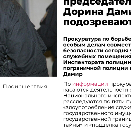
председател
Дорина Дами
подозреваю
Прокуратура по борьбе
особым делам совмест
безопасности сегодня 
служебных помещениях
Инспектората полиции
пограничной полиции 
Дамир
По
информации
прокур
,
Происшествия
касаются деятельности
Национального инспекто
расследуются по пяти п
«злоупотребление служ
государственного имуще
государственной грани
тайны» и «подделка гос