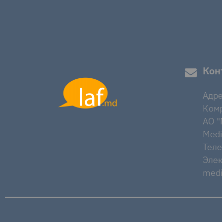
Кон
Адре
Комр
AO "M
Medi
Тел
Элек
medi