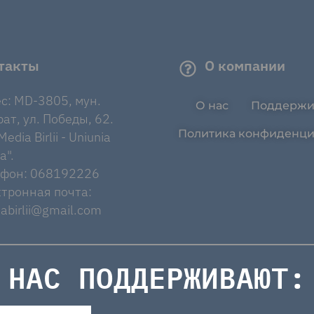
такты
О компании
с: MD-3805, мун.
О нас
Поддержи
ат, ул. Победы, 62.
Политика конфиденци
edia Birlii - Uniunia
a".
ефон: 068192226
тронная почта:
abirlii@gmail.com
НАС ПОДДЕРЖИВАЮТ: