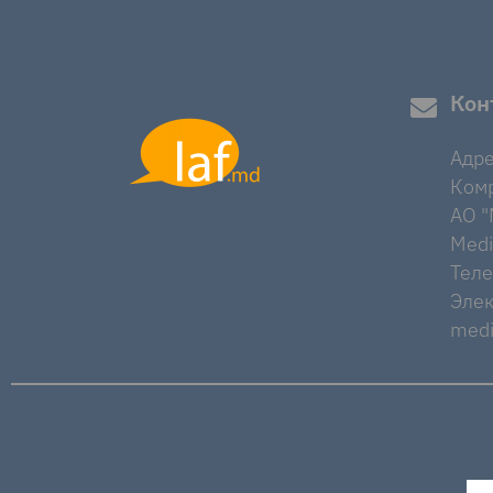
Кон
Адре
Комр
AO "M
Medi
Тел
Элек
medi