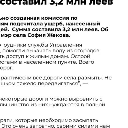
оставил 3,2 млн леев
но созданная комиссия по
ям подсчитала ущерб, нанесенный
ей. Сумма составила 3,2 млн леев. Об
а мэр села София Жекова.
сотрудники службы Управления
 помогли выкачать воду из огородов,
ть доступ к жилым домам. Острой
рогами в населенном пункте. Всего
дорог.
рактически все дороги села размыты. Не
пешком тяжело передвигаться”, —
 некоторые дороги можно выровнить с
льшинство из них нуждаются в полной
враги, которые необходимо засыпать
. Это очень затратно, своими силами нам