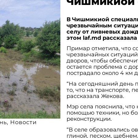
Чишмикиой с
В Чишмикиой специаль
чрезвычайным ситуаци
селу от ливневых дожд
этом laf.md рассказал
Примар отметила, что 
чрезвычайных ситуаций,
дворов, чтобы обеспечи
остается проблема с до
пострадало около 4 км 
“На сегодняшний день п
то, что на транспорте, 
рассказала Жекова.
Мэр села пояснила, что
помощью техники, но бо
реконструкции.
нь
,
Новости
“В селе образовались о
глиной, песком, щебнем