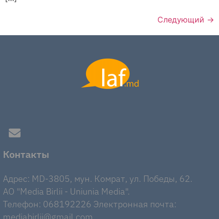
Следующий
→
Контакты
Адрес: MD-3805, мун. Комрат, ул. Победы, 62.
AO "Media Birlii - Uniunia Media".
Телефон: 068192226 Электронная почта:
mediabirlii@gmail.com