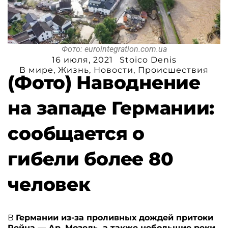
Фото: eurointegration.com.ua
16 июля, 2021
Stoico Denis
В мире
,
Жизнь
,
Новости
,
Происшествия
(Фото) Наводнение
на западе Германии:
сообщается о
гибели более 80
человек
В
Германии из-за проливных дождей притоки
Рейна — Ар, Мозель, а также небольшие реки