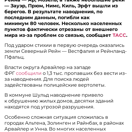
— Зауэр, Прюм, Нимс, Киль, Эрфт вышли из
берегов. В результате наводнения, по
последним данным, погибли как
минимум 80 человек. Несколько населенных
пунктов фактически отрезаны от внешнего
мира из-за проблем со связью, сообщает
ТАСС
.
Под ударом стихии в первую очередь оказались
земли Северный Рейн — Вестфалия и Рейнланд-
Пфальц.
Власти округа Арвайлер на западе
ФРГ
сообщили
о 1,3 тыс. пропавших без вести из-
за наводнения. Для поиска людей
задействованы полицейские вертолеты.
В коммуне Шульд наводнение привело
к обрушению жилых домов, десятки зданий
находятся под угрозой разрушения.
Особенно сложная ситуация сложилась в
городах Альтена, Золинген и Райнбах, в районах
Арвайлер и Унна. Во многих населенных