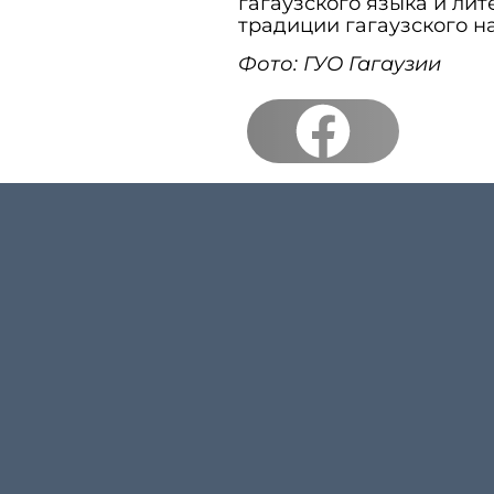
гагаузского языка и лит
традиции гагаузского н
Фото: ГУО Гагаузии