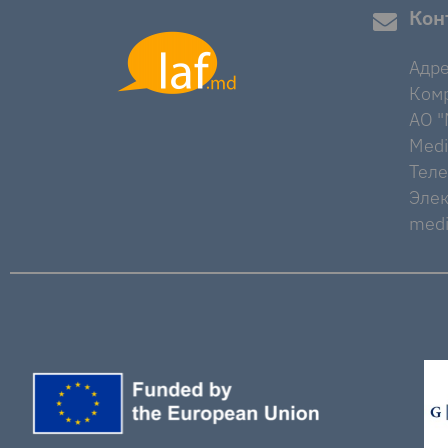
Кон
Адре
Комр
AO "M
Medi
Тел
Элек
medi