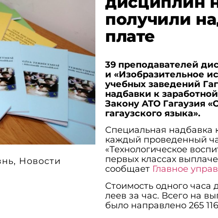
дисциплин н
получили на
плате
39 преподавателей ди
и «Изобразительное ис
учебных заведений Га
надбавки к заработной
Закону АТО Гагаузия 
гагаузского языка».
Специальная надбавка к
каждый проведенный ча
«Технологическое воспи
первых классах выплаче
знь
,
Новости
сообщает
Главное упра
Стоимость одного часа д
леев за час. Всего на 
было направлено 265 116