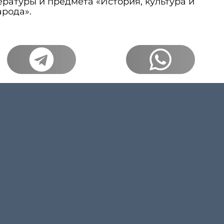
ературы и предмета «История, культура и
арода».