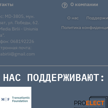
такты
О компании
с: MD-3805, мун.
О нас
Поддержи
ат, ул. Победы, 62.
Политика конфиденци
edia Birlii - Uniunia
a".
ефон: 068192226
тронная почта:
abirlii@gmail.com
НАС ПОДДЕРЖИВАЮТ: