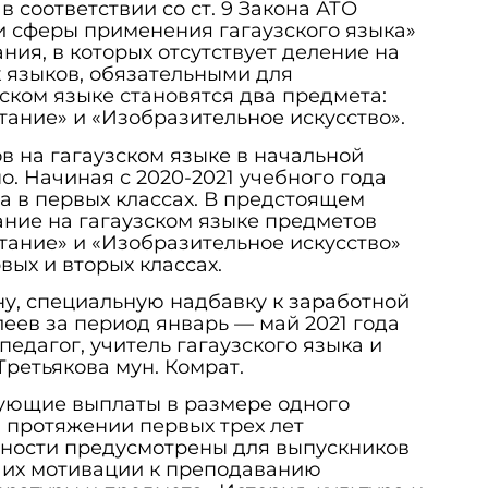
в соответствии со ст. 9 Закона АТО
и сферы применения гагаузского языка»
ния, в которых отсутствует деление на
 языков, обязательными для
ском языке становятся два предмета:
тание» и «Изобразительное искусство».
в на гагаузском языке в начальной
о. Начиная с 2020-2021 учебного года
 в первых классах. В предстоящем
ние на гагаузском языке предметов
тание» и «Изобразительное искусство»
вых и вторых классах.
ну, специальную надбавку к заработной
леев за период январь — май 2021 года
едагог, учитель гагаузского языка и
Третьякова мун. Комрат.
ующие выплаты в размере одного
 протяжении первых трех лет
ьности предусмотрены для выпускников
х их мотивации к преподаванию