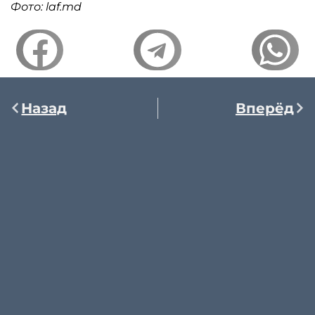
Фото: laf.md
Назад
Вперёд