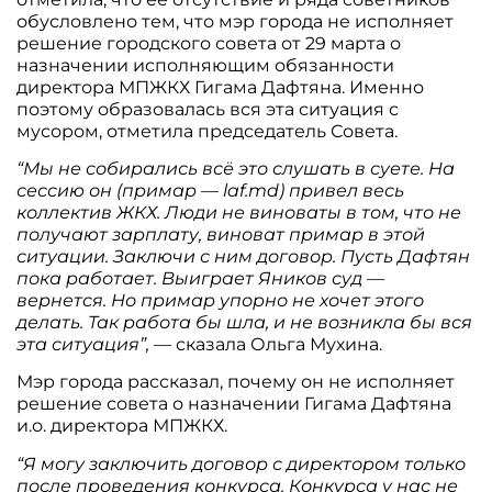
обусловлено тем, что мэр города не исполняет
решение городского совета от 29 марта о
назначении исполняющим обязанности
директора МПЖКХ Гигама Дафтяна. Именно
поэтому образовалась вся эта ситуация с
мусором, отметила председатель Совета.
“Мы не собирались всё это слушать в суете. На
сессию он (примар — laf.md) привел весь
коллектив ЖКХ. Люди не виноваты в том, что не
получают зарплату, виноват примар в этой
ситуации. Заключи с ним договор. Пусть Дафтян
пока работает. Выиграет Яников суд —
вернется. Но примар упорно не хочет этого
делать. Так работа бы шла, и не возникла бы вся
эта ситуация”,
— сказала Ольга Мухина.
Мэр города рассказал, почему он не исполняет
решение совета о назначении Гигама Дафтяна
и.о. директора МПЖКХ.
“Я могу заключить договор с директором только
после проведения конкурса. Конкурса у нас не