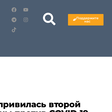
Поддержите
нас
привилась второй