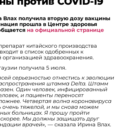
ны против COVID-19
а Влах получила вторую дозу вакцины
инация прошла в Центре здоровья
общается
на официальной странице
препарат китайского производства
 входит в список одобренных к
 организацией здравоохранения.
аузии получила 5 июля.
всей серьезностью отнестись к эволюции
распространения штамма Delta. Штамм
разен. Один человек, инфицированный
человек, и пациенты переносят
ложнее. Четвертая волна коронавируса
 очень тяжелой, и мы снова можем
ных больницах. Я прошу пройти
скорее. Мы должны защищать друг
ендации врачей», —
сказала Ирина Влах.