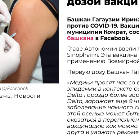
дозой вакци
Башкан Гагаузии Ирин
против COVID-19. Вакц
муниципия Комрат, со
башкана
в Facebook.
Главе Автономии ввели 
Sinopharm. Эта вакцина
применению Всемирной
Первую дозу Башкан Гаг
«Медики просят нас со 
эпидемии в контексте 
ица/Facebook
Delta гораздо более за
знь
,
Новости
Delta, заражает еще 9 
заболевание намного с
этой осенью может быть
оказаться в переполнен
вакцинацию как можно 
друга и уважать реком