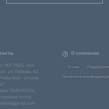
такты
О компании
с: MD-3805, мун.
О нас
Поддержи
ат, ул. Победы, 62.
Политика конфиденци
edia Birlii - Uniunia
a".
ефон: 068192226
тронная почта:
abirlii@gmail.com