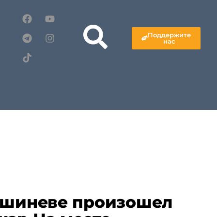
Поддержите
нас
ишиневе произошел