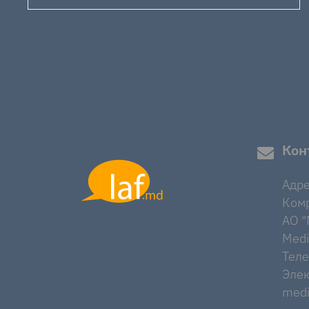
Кон
Адре
Комр
AO "M
Medi
Тел
Элек
medi