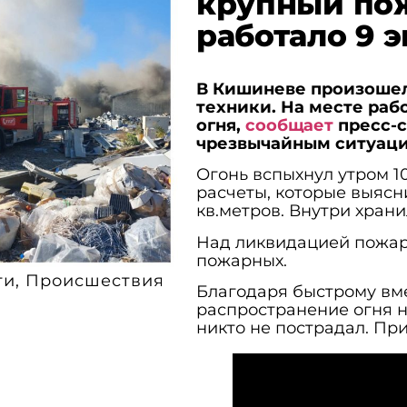
крупный пож
работало 9 
В Кишиневе произошел
техники. На месте раб
огня,
сообщает
пресс-
чрезвычайным ситуаци
Огонь вспыхнул утром 1
расчеты, которые выясн
кв.метров. Внутри хран
Над ликвидацией пожара
пожарных.
ти
,
Происшествия
Благодаря быстрому вм
распространение огня н
никто не пострадал. Пр