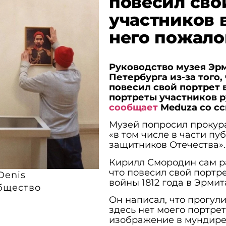
повесил сво
участников в
него пожало
Руководство музея Эр
Петербурга из-за того
повесил свой портрет 
портреты участников р
сообщает
Meduza со с
Музей попросил прокур
«в том числе в части п
защитников Отечества».
Кирилл Смородин сам ра
что повесил свой портр
Denis
войны 1812 года в Эрмит
бщество
Он написал, что прогул
здесь нет моего портрет
изображение в мундире 