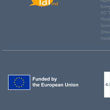
Комр
AO "M
Medi
Тел
Элек
medi