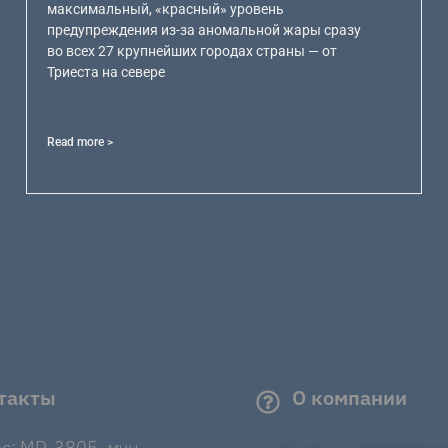
максимальный, «красный» уровень
предупреждения из-за аномальной жары сразу
во всех 27 крупнейших городах страны — от
Триеста на севере
Read more >
такты
О компании
с: MD-3805, мун.