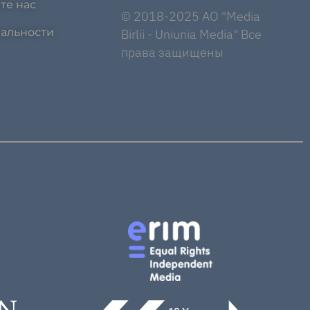
те нас
© 2018-2025 AO "Media
альности
Birlii - Uniunia Media" Все
права защищены