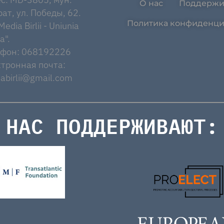
О нас
Поддержи
ат, ул. Победы, 62.
Политика конфиденци
edia Birlii - Uniunia
a".
ефон: 068192226
тронная почта:
abirlii@gmail.com
НАС ПОДДЕРЖИВАЮТ: