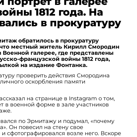
й портрет в галерее
ойны 1812 года. На
вались в прокуратуру
митаж обратилось в прокуратуру
, что местный житель Кирилл Смородин
в Военной галерее, где представлены
усско-французской войны 1812 года,
сылкой на издание Фонтанка.
атуру проверить действия Смородина
убличного оскорбления памяти
ссказал на странице в Instagram о том,
ет в военной форме в зале участников
аже.
ивался по Эрмитажу и подумал, «почему
а». Он повесил на стену свое
и сфотографировался возле него. Вскоре