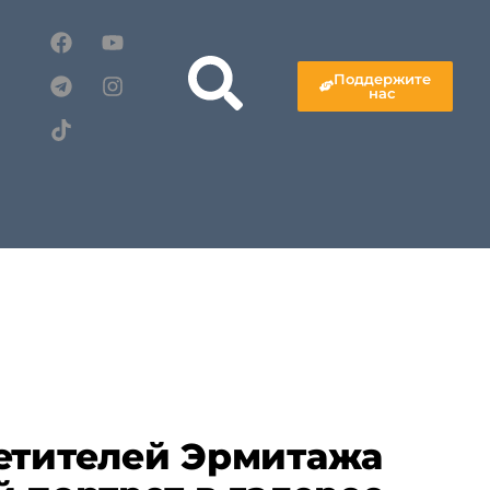
Поддержите
нас
етителей Эрмитажа