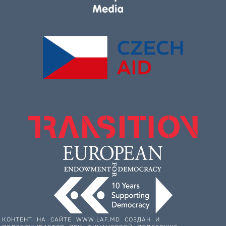
КОНТЕНТ НА САЙТЕ WWW.LAF.MD СОЗДАН И