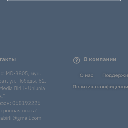
такты
О компании
с: MD-3805, мун.
О нас
Поддержи
ат, ул. Победы, 62.
Политика конфиденци
edia Birlii - Uniunia
a".
ефон: 068192226
тронная почта:
abirlii@gmail.com