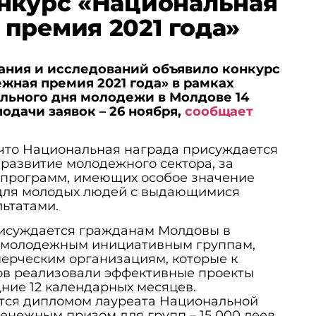
нкурс «Национальная
премия 2021 года»
ания и исследований объявило конкурс
жная премия 2021 года» в рамках
льного дня молодежи в Молдове 14
одачи заявок – 26 ноября,
сообщает
 что Национальная награда присуждается
развитие молодежного сектора, за
 программ, имеющих особое значение
 для молодых людей с выдающимися
ьтатами.
исуждается гражданам Молдовы в
ет, молодежным инициативным группам,
ерческим организациям, которые к
ов реализовали эффективные проекты
ние 12 календарных месяцев.
тся дипломом лауреата Национальной
нежным призом для групп – 15 000 леев