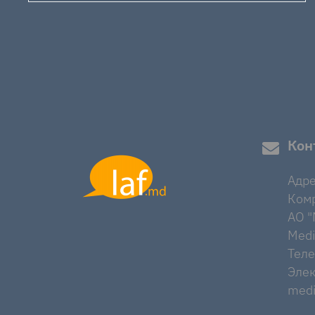
Кон
Адре
Комр
AO "M
Medi
Тел
Элек
medi