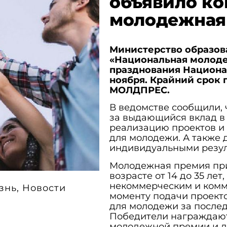
объявило ко
молодежная 
Министерство образов
«Национальная молоде
празднования Национа
ноября. Крайний срок п
МОЛДПРЕС.
В ведомстве сообщили,
за выдающийся вклад в 
реализацию проектов и
для молодежи. А также
индивидуальными резул
Молодежная премия пр
возрасте от 14 до 35 л
некоммерческим и комм
знь
,
Новости
моменту подачи проект
для молодежи за послед
Победители награждаю
молодежной премии и де