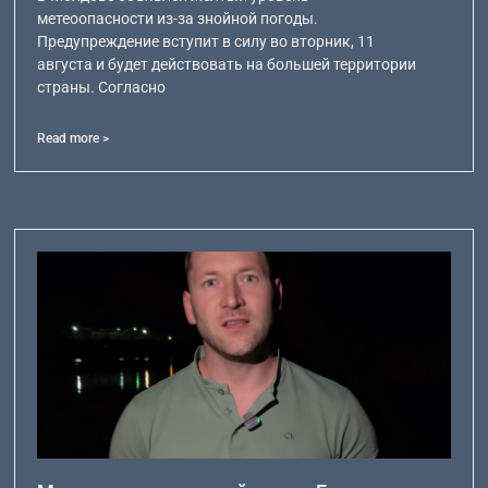
метеоопасности из-за знойной погоды.
Предупреждение вступит в силу во вторник, 11
августа и будет действовать на большей территории
страны. Согласно
Read more >