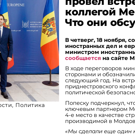
провел встр
коллегой Ме
Что они обс
В четверг, 18 ноября, 
иностранных дел и ев
министром иностранны
сообщается
на сайте М
В ходе переговоров ми
сторонами и обозначили
следующий год. На встр
приднестровского конфл
политической безопасн
Попеску подчеркнул, чт
ости
,
Политика
ключевым партнером Мо
4-е место в качестве ст
производимой в Молдов
«Мы сделали еще один 