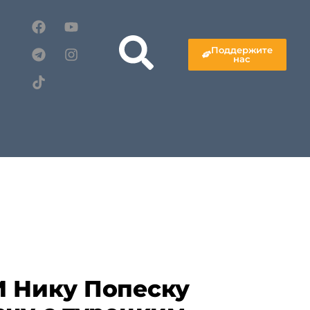
Поддержите
нас
 Нику Попеску