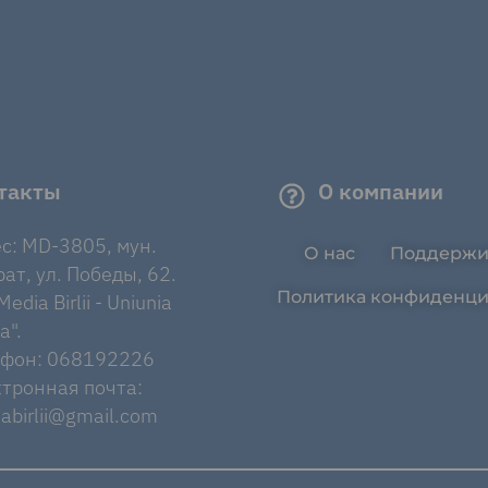
такты
О компании
с: MD-3805, мун.
О нас
Поддержи
ат, ул. Победы, 62.
Политика конфиденци
edia Birlii - Uniunia
a".
ефон: 068192226
тронная почта:
abirlii@gmail.com