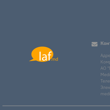
Кон
Адре
Комр
AO "M
Medi
Тел
Элек
medi