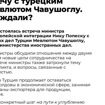
ечу с турецким
влютом Чавушоглу.
уждали?
состоялась встреча министра
ропейской интеграции Нику Попеску с
х дел Турции Мевлютом Чавушоглу,
инистерства иностранных дел.
нистры обсудили отношения между двумя
 новые цели сотрудничества на
ече министры также затронули тему
икта, и вопросы, связанные с
остью.
о Турция продолжает оставаться
лдовы в экономической сфере, занимая
раны-экспортера для продукции,
е.
конкретный шаг на пути к углублению