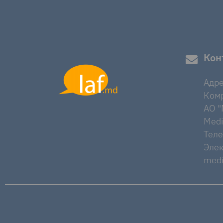
Кон
Адре
Комр
AO "M
Medi
Тел
Элек
medi