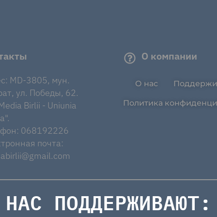
такты
О компании
с: MD-3805, мун.
О нас
Поддержи
ат, ул. Победы, 62.
Политика конфиденци
edia Birlii - Uniunia
a".
ефон: 068192226
тронная почта:
abirlii@gmail.com
НАС ПОДДЕРЖИВАЮТ: