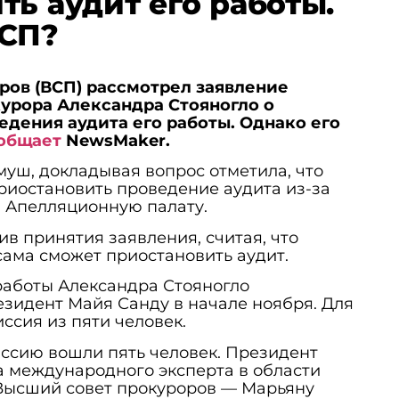
ть аудит его работы.
ВСП?
ров (ВСП) рассмотрел заявление
урора Александра Стояногло о
дения аудита его работы. Однако его
общает
NewsMaker.
уш, докладывая вопрос отметила, что
риостановить проведение аудита из-за
 в Апелляционную палату.
в принятия заявления, считая, что
ама сможет приостановить аудит.
работы Александра Стояногло
зидент Майя Санду в начале ноября. Для
ссия из пяти человек.
ссию вошли пять человек. Президент
 международного эксперта в области
 Высший совет прокуроров — Марьяну