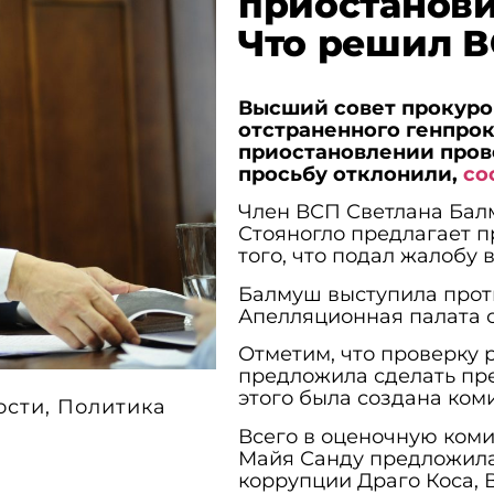
приостанови
Что решил 
Высший совет прокуро
отстраненного генпрок
приостановлении прове
просьбу отклонили,
со
Член ВСП Светлана Балм
Стояногло предлагает п
того, что подал жалобу
Балмуш выступила проти
Апелляционная палата с
Отметим, что проверку 
предложила сделать пре
этого была создана коми
ости
,
Политика
Всего в оценочную коми
Майя Санду предложила
коррупции Драго Коса,