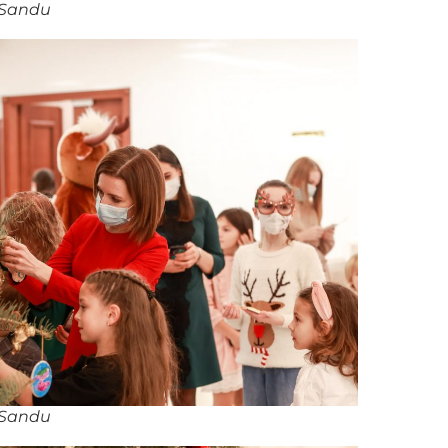
 Sandu
 Sandu