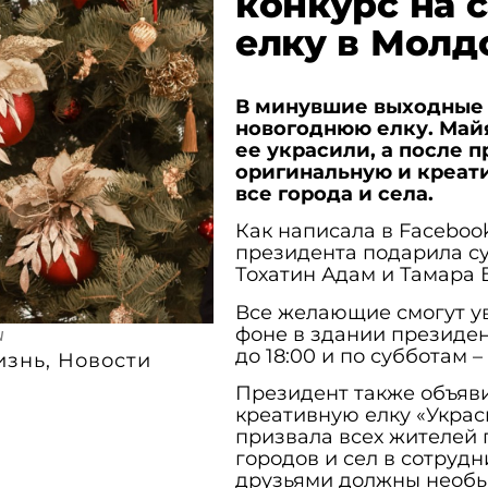
конкурс на 
елку в Молд
В минувшие выходные 
новогоднюю елку. Майя
ее украсили, а после 
оригинальную и креати
все города и села.
Как написала в Faceboo
президента подарила су
Тохатин Адам и Тамара Б
Все желающие смогут ув
фоне в здании президен
u
до 18:00 и по субботам – с
изнь
,
Новости
Президент также объяв
креативную елку «Украс
призвала всех жителей 
городов и сел в сотруд
друзьями должны необыч