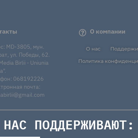
такты
О компании
с: MD-3805, мун.
О нас
Поддержи
ат, ул. Победы, 62.
Политика конфиденци
edia Birlii - Uniunia
a".
ефон: 068192226
тронная почта:
abirlii@gmail.com
НАС ПОДДЕРЖИВАЮТ: