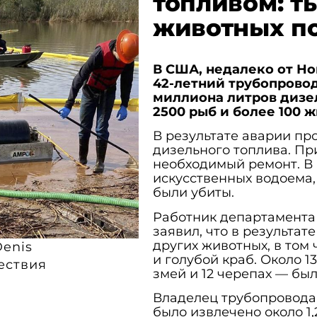
топливом: т
животных п
В США, недалеко от Но
42-летний трубопровод
миллиона литров дизел
2500 рыб и более 100 
В результате аварии пр
дизельного топлива. Пр
необходимый ремонт. В 
искусственных водоема,
были убиты.
Работник департамента
заявил, что в результат
других животных, в том 
Denis
и голубой краб. Около 1
ествия
змей и 12 черепах — бы
Владелец трубопровода 
было извлечено около 1,