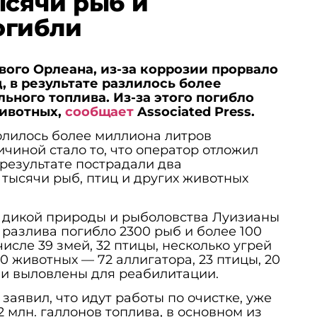
ысячи рыб и
огибли
вого Орлеана, из-за коррозии прорвало
, в результате разлилось более
ьного топлива. Из-за этого погибло
животных,
сообщает
Associated Press.
олилось более миллиона литров
ичиной стало то, что оператор отложил
результате пострадали два
 тысячи рыб, птиц и других животных
 дикой природы и рыболовства Луизианы
е разлива погибло 2300 рыб и более 100
числе 39 змей, 32 птицы, несколько угрей
30 животных — 72 аллигатора, 23 птицы, 20
ли выловлены для реабилитации.
заявил, что идут работы по очистке, уже
2 млн. галлонов топлива, в основном из