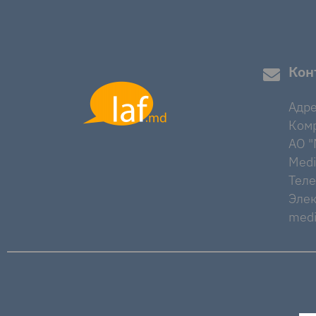
Кон
Адре
Комр
AO "M
Medi
Тел
Элек
medi