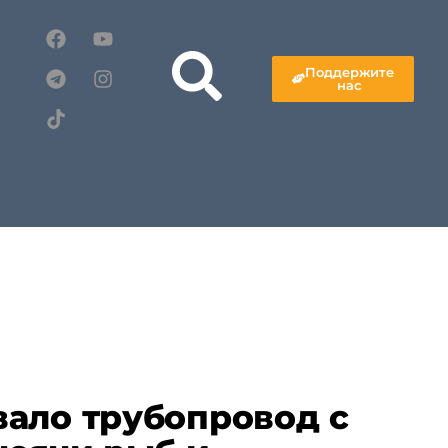
Поддержите
нас
ало трубопровод с