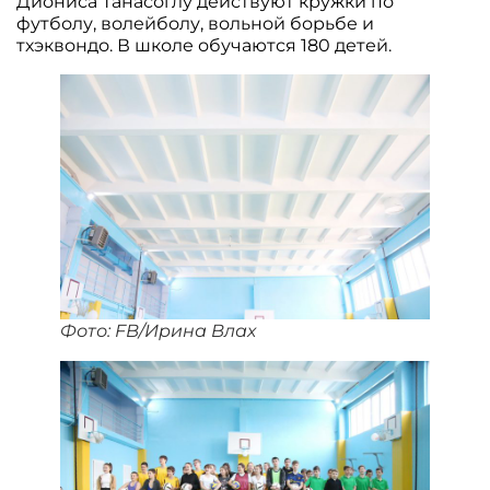
Диониса Танасоглу действуют кружки по
футболу, волейболу, вольной борьбе и
тхэквондо. В школе обучаются 180 детей.
Фото: FB/Ирина Влах