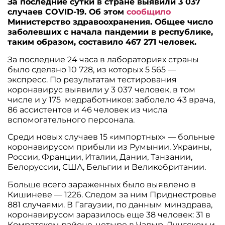
За последние сутки в стране выявили 3 037
случаев COVID-19. Об этом
сообщило
Министерство здравоохранения. Общее число
заболевших с начала пандемии в республике,
таким образом, составило 467 271 человек.
За последние 24 часа в лабораториях страны
было сделано 10 728, из которых 5 565 —
экспресс. По результатам тестирования
коронавирус выявили у 3 037
человек, в том
числе и у 175 медработников: заболело 43 врача,
86 ассистентов и 46 человек из числа
вспомогательного персонала.
Среди новых случаев 15 «импортных» — больные
коронавирусом прибыли из Румынии, Украины,
России, Франции, Италии, Дании, Танзании,
Белоруссии, США, Бельгии и Великобритании.
Больше всего зараженных было выявлено в
Кишиневе — 1226. Следом за ним Приднестровье
881 случаями. В Гагаузии, по данным минздрава,
коронавирусом заразилось еще 38 человек: 31 в
Комратском районе, четыре в Чадыр-Лунгском и