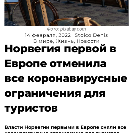
Фото: pixabay.com
14 февраля, 2022
Stoico Denis
В мире
,
Жизнь
,
Новости
Норвегия первой в
Европе отменила
все коронавирусные
ограничения для
туристов
Власти Норвегии первыми в Европе сняли все