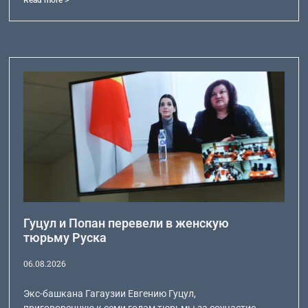
Read more >
Гуцул и Попан перевели в женскую
тюрьму Руска
06.08.2026
Экс-башкана Гагаузии Евгению Гуцул,
приговоренную к семи годам тюрьмы за соучастие