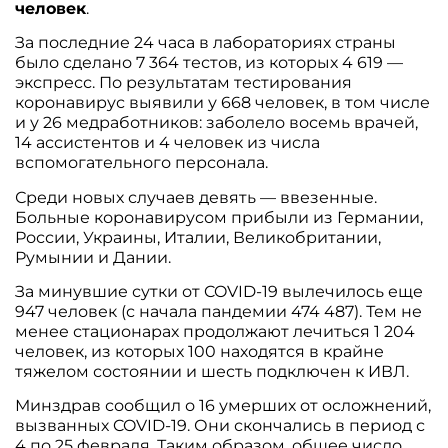
человек
.
За последние 24 часа в лабораториях страны
было сделано 7 364 тестов, из которых 4 619 —
экспресс. По результатам тестирования
коронавирус выявили у 668 человек, в том числе
и у 26 медработников: заболело восемь врачей,
14 ассистентов и 4 человек из числа
вспомогательного персонала.
Среди новых случаев девять — ввезенные.
Больные коронавирусом прибыли из Германии,
России, Украины, Италии, Великобритании,
Румынии и Дании.
За минувшие сутки от COVID-19 вылечилось еще
947 человек (с начала пандемии 474 487). Тем не
менее стационарах продолжают лечиться 1 204
человек, из которых 100 находятся в крайне
тяжелом состоянии и шесть подключен к ИВЛ.
Минздрав сообщил о 16 умерших от осложнений,
вызванных COVID-19. Они скончались в период с
4 по 25 февраля. Таким образом, общее число