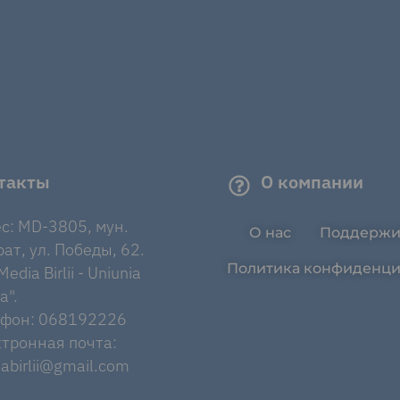
такты
О компании
с: MD-3805, мун.
О нас
Поддержи
ат, ул. Победы, 62.
Политика конфиденци
edia Birlii - Uniunia
a".
ефон: 068192226
тронная почта:
abirlii@gmail.com