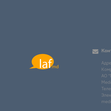
Кон
Адре
Комр
AO "M
Medi
Тел
Элек
medi