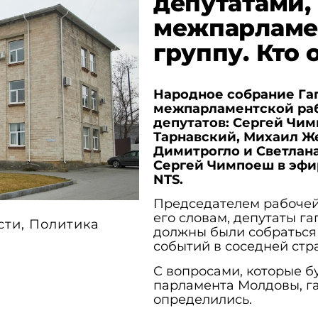
депутатами,
межпарламе
группу. Кто 
Народное собрание Га
межпарламентской раб
депутатов: Сергей Чим
Тарнавский, Михаил Же
Димитрогло и Светлана
Сергей Чимпоеш в эфи
NTS.
Председателем рабочей
его словам, депутаты г
сти
,
Политика
должны были собраться 
событий в соседней стр
С вопросами, которые б
парламента Молдовы, га
определились.