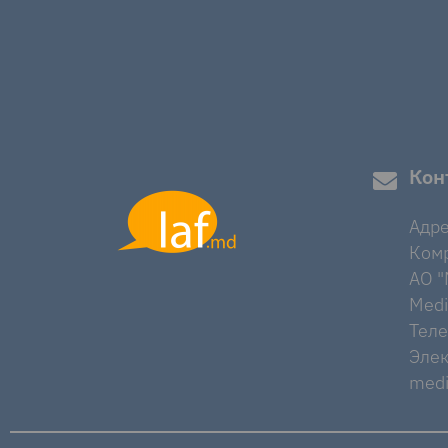
Кон
Адре
Комр
AO "M
Medi
Тел
Элек
medi