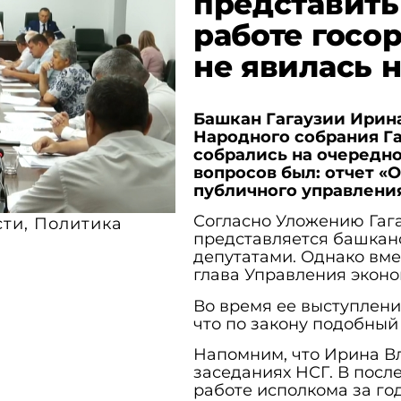
представить
работе госор
не явилась 
Башкан Гагаузии Ирина
Народного собрания Г
собрались на очередно
вопросов был: отчет «
публичного управления 
Согласно Уложению Гага
сти
,
Политика
представляется башкан
депутатами. Однако вме
глава Управления эконо
Во время ее выступлени
что по закону подобный
Напомним, что Ирина Вл
заседаниях НСГ. В посл
работе исполкома за го