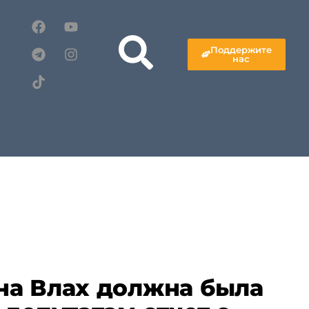
Поддержите
нас
на Влах должна была