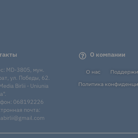
такты
О компании
с: MD-3805, мун.
О нас
Поддержи
ат, ул. Победы, 62.
Политика конфиденци
edia Birlii - Uniunia
a".
ефон: 068192226
тронная почта:
abirlii@gmail.com